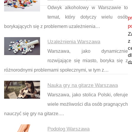
Odwyk alkoholowy w Warszawie to
Nawigacja wpisu
temat, który dotyczy wielu osób
p
p
borykających się z problemem uzależnienia…
Z
z
Uzależnienia Warszawa
c
Warszawa, jako dynamicznie
d
rozwijające się miasto, boryka się z
d
różnorodnymi problemami społecznymi, w tym z…
Nauka gry na gitarze Warszawa
Warszawa, jako stolica Polski, oferuje
wiele możliwości dla osób pragnących
nauczyć się gry na gitarze.…
Podolog Warszawa