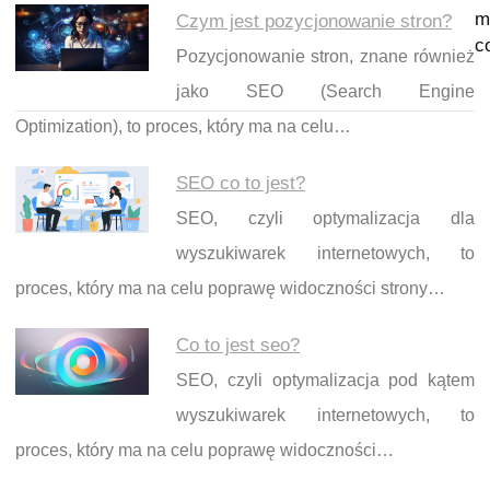
m
Czym jest pozycjonowanie stron?
c
Pozycjonowanie stron, znane również
jako SEO (Search Engine
Optimization), to proces, który ma na celu…
SEO co to jest?
SEO, czyli optymalizacja dla
wyszukiwarek internetowych, to
proces, który ma na celu poprawę widoczności strony…
Co to jest seo?
SEO, czyli optymalizacja pod kątem
wyszukiwarek internetowych, to
proces, który ma na celu poprawę widoczności…