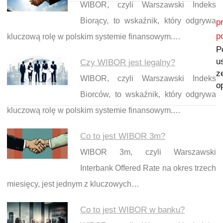
WIBOR, czyli Warszawski Indeks
Nawigacja wpisu
Biorący, to wskaźnik, który odgrywa
p
p
kluczową rolę w polskim systemie finansowym.…
P
u
Czy WIBOR jest legalny?
z
WIBOR, czyli Warszawski Indeks
o
Biorców, to wskaźnik, który odgrywa
kluczową rolę w polskim systemie finansowym.…
Co to jest WIBOR 3m?
WIBOR 3m, czyli Warszawski
Interbank Offered Rate na okres trzech
miesięcy, jest jednym z kluczowych…
Co to jest WIBOR w banku?