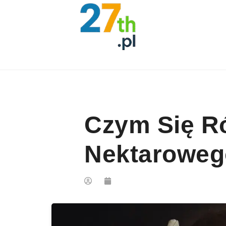
Skip to content
Czym Się R
Nektaroweg