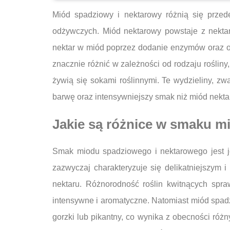
Miód spadziowy i nektarowy różnią się prze
odżywczych. Miód nektarowy powstaje z nektaru
nektar w miód poprzez dodanie enzymów oraz od
znacznie różnić w zależności od rodzaju rośliny
żywią się sokami roślinnymi. Te wydzieliny, z
barwę oraz intensywniejszy smak niż miód nekt
Jakie są różnice w smaku 
Smak miodu spadziowego i nektarowego jest j
zazwyczaj charakteryzuje się delikatniejszym
nektaru. Różnorodność roślin kwitnących spr
intensywne i aromatyczne. Natomiast miód spad
gorzki lub pikantny, co wynika z obecności ró