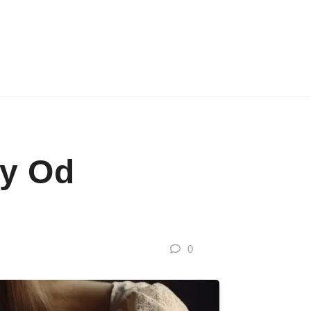
wy Od
0