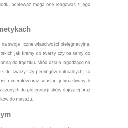
 miodu, ponieważ mogą one reagować z jego
smetykach
 na swoje liczne właściwości pielęgnacyjne.
takich jak kremy do twarzy czy balsamy do
kłonną do trądziku. Miód działa łagodząco na
k do twarzy czy peelingów naturalnych, co
ość minerałów oraz substancji bioaktywnych
czonych do pielęgnacji skóry dojrzałej oraz
ejków do masażu.
wym