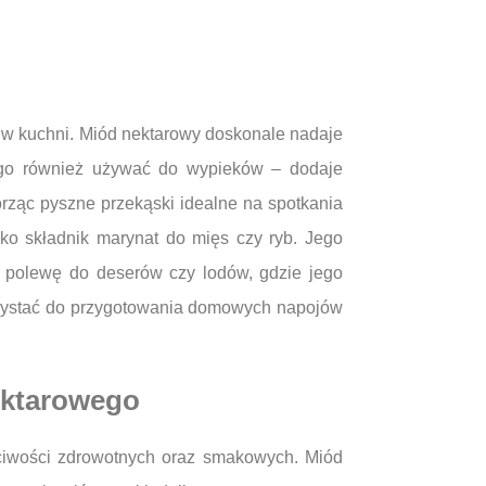
 w kuchni. Miód nektarowy doskonale nadaje
a go również używać do wypieków – dodaje
orząc pyszne przekąski idealne na spotkania
o składnik marynat do mięs czy ryb. Jego
o polewę do deserów czy lodów, gdzie jego
rzystać do przygotowania domowych napojów
ektarowego
ciwości zdrowotnych oraz smakowych. Miód