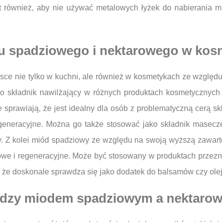
st również, aby nie używać metalowych łyżek do nabierania
du spadziowego i nektarowego w ko
sce nie tylko w kuchni, ale również w kosmetykach ze względu
ko składnik nawilżający w różnych produktach kosmetycznych 
e sprawiają, że jest idealny dla osób z problematyczną cerą s
eneracyjne. Można go także stosować jako składnik masecze
ry. Z kolei miód spadziowy ze względu na swoją wyższą zawart
iowe i regeneracyjne. Może być stosowany w produktach przezna
, że doskonale sprawdza się jako dodatek do balsamów czy ol
między miodem spadziowym a nektaro