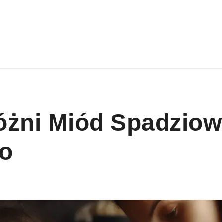
óżni Miód Spadzio
o