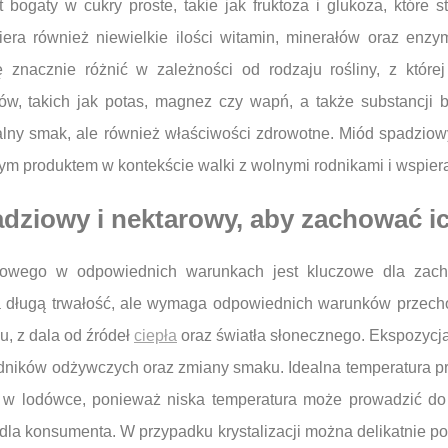
 bogaty w cukry proste, takie jak fruktoza i glukoza, które
era również niewielkie ilości witamin, minerałów oraz enzym
znacznie różnić w zależności od rodzaju rośliny, z której
ów, takich jak potas, magnez czy wapń, a także substancji b
kalny smak, ale również właściwości zdrowotne. Miód spadzio
wym produktem w kontekście walki z wolnymi rodnikami i wspie
ziowy i nektarowy, aby zachować ic
owego w odpowiednich warunkach jest kluczowe dla zacho
ma długą trwałość, ale wymaga odpowiednich warunków przecho
, z dala od źródeł
ciepła
oraz światła słonecznego. Ekspozycj
ników odżywczych oraz zmiany smaku. Idealna temperatura pr
w lodówce, ponieważ niska temperatura może prowadzić do k
 dla konsumenta. W przypadku krystalizacji można delikatnie p