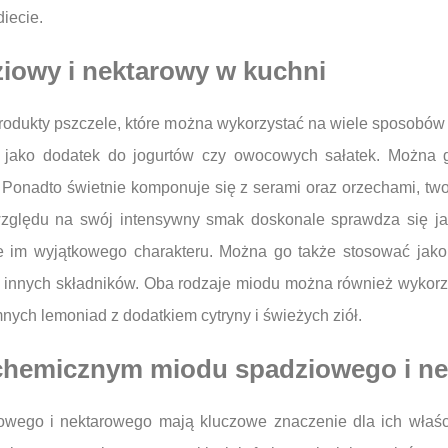
iecie.
iowy i nektarowy w kuchni
rodukty pszczele, które można wykorzystać na wiele sposobów
że jako dodatek do jogurtów czy owocowych sałatek. Możn
k. Ponadto świetnie komponuje się z serami oraz orzechami, tw
zględu na swój intensywny smak doskonale sprawdza się jak
je im wyjątkowego charakteru. Można go także stosować jak
zą innych składników. Oba rodzaje miodu można również wyko
nych lemoniad z dodatkiem cytryny i świeżych ziół.
e chemicznym miodu spadziowego i n
wego i nektarowego mają kluczowe znaczenie dla ich właś