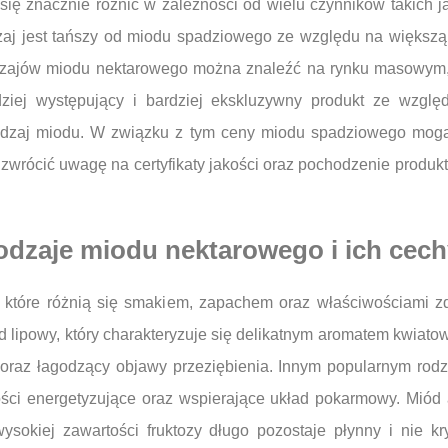
ę znacznie różnić w zależności od wielu czynników takich j
aj jest tańszy od miodu spadziowego ze względu na większą 
rodzajów miodu nektarowego można znaleźć na rynku masowym, 
iej występujący i bardziej ekskluzywny produkt ze wzglę
 rodzaj miodu. W związku z tym ceny miodu spadziowego mog
wrócić uwagę na certyfikaty jakości oraz pochodzenie produkt
rodzaje miodu nektarowego i ich cec
które różnią się smakiem, zapachem oraz właściwościami zd
d lipowy, który charakteryzuje się delikatnym aromatem kwiat
oraz łagodzący objawy przeziębienia. Innym popularnym rodza
ości energetyzujące oraz wspierające układ pokarmowy. Miód
ysokiej zawartości fruktozy długo pozostaje płynny i nie kr