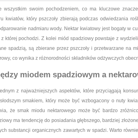
de wszystkim swoim pochodzeniem, co ma kluczowe znaczen
 kwiatów, który pszczoły zbierają podczas odwiedzania rośl
parowanie nadmiaru wody. Nektar kwiatowy jest bogaty w cuk
, z której pochodzi. Z kolei miód spadziowy powstaje z wydzie
wane spadzią, są zbierane przez pszczoły i przetwarzane na 
arowy, co wynika z różnorodności składników odżywczych obec
między miodem spadziowym a nektar
ednym z najważniejszych aspektów, które przyciągają konsu
 i słodszym smakiem, który może być wzbogacony o nuty kwi
awia, że smak miodu nektarowego może być bardzo zróżnico
ziowy ma tendencję do posiadania głębszego, bardziej złożone
żnych substancji organicznych zawartych w spadzi. Warto rów