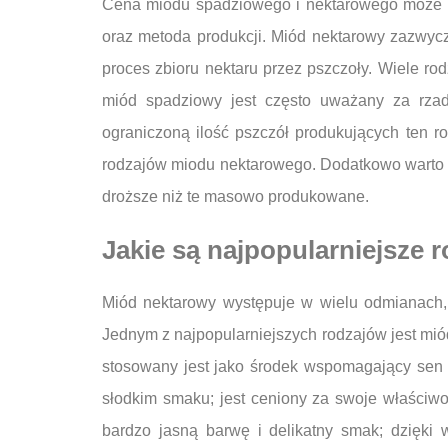
Cena miodu spadziowego i nektarowego może si
oraz metoda produkcji. Miód nektarowy zazwycz
proces zbioru nektaru przez pszczoły. Wiele 
miód spadziowy jest często uważany za rzadz
ograniczoną ilość pszczół produkujących ten
rodzajów miodu nektarowego. Dodatkowo warto z
droższe niż te masowo produkowane.
Jakie są najpopularniejsze 
Miód nektarowy występuje w wielu odmianach, 
Jednym z najpopularniejszych rodzajów jest mió
stosowany jest jako środek wspomagający sen 
słodkim smaku; jest ceniony za swoje właściw
bardzo jasną barwę i delikatny smak; dzięki w