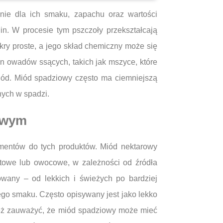
ie dla ich smaku, zapachu oraz wartości
in. W procesie tym pszczoły przekształcają
ry proste, a jego skład chemiczny może się
lin owadów ssących, takich jak mszyce, które
miód. Miód spadziowy często ma ciemniejszą
nych w spadzi.
owym
mentów do tych produktów. Miód nektarowy
atowe lub owocowe, w zależności od źródła
wany – od lekkich i świeżych po bardziej
go smaku. Często opisywany jest jako lekko
nież zauważyć, że miód spadziowy może mieć