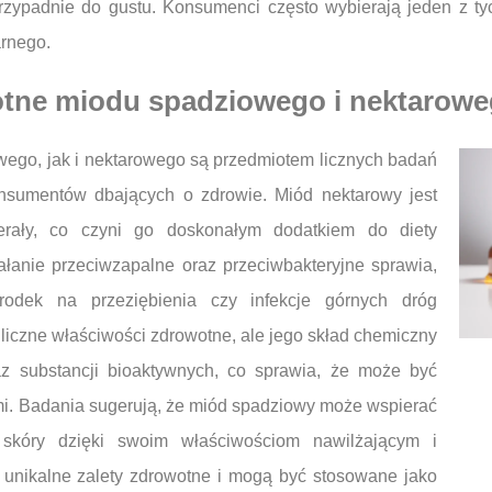
 przypadnie do gustu. Konsumenci często wybierają jeden z t
arnego.
otne miodu spadziowego i nektarow
ego, jak i nektarowego są przedmiotem licznych badań
sumentów dbających o zdrowie. Miód nektarowy jest
erały, co czyni go doskonałym dodatkiem do diety
łanie przeciwzapalne oraz przeciwbakteryjne sprawia,
rodek na przeziębienia czy infekcje górnych dróg
iczne właściwości zdrowotne, ale jego skład chemiczny
az substancji bioaktywnych, co sprawia, że może być
mi. Badania sugerują, że miód spadziowy może wspierać
skóry dzięki swoim właściwościom nawilżającym i
unikalne zalety zdrowotne i mogą być stosowane jako