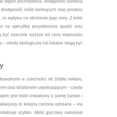
ak region pochodzenia, dostępność surowca
dostępność roślin kwitnących oraz prostszy
co wpływa na obniżenie jego ceny. Z kolei
du na specyfikę pozyskiwania spadzi oraz
ą być znacznie wyższe niż ceny większości
u – miody ekologiczne lub lokalne mogą być
hy
rowotnymi w zależności od źródła nektaru.
owym oraz działaniem uspokajającym – często
jem jest miód rzepakowy o jasnej barwie i
 akacjowy to kolejna ceniona odmiana – ma
ystalizuje szybko. Miód gryczany natomiast