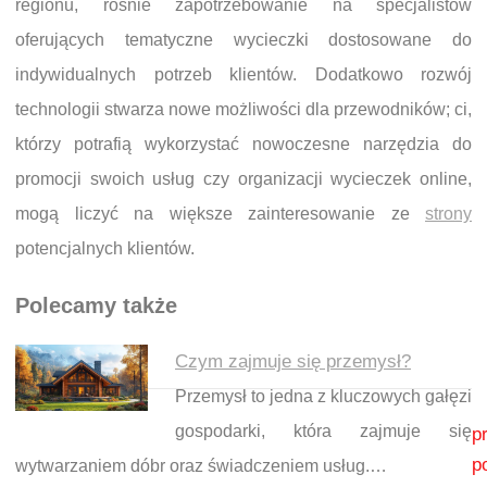
regionu, rośnie zapotrzebowanie na specjalistów
oferujących tematyczne wycieczki dostosowane do
indywidualnych potrzeb klientów. Dodatkowo rozwój
technologii stwarza nowe możliwości dla przewodników; ci,
którzy potrafią wykorzystać nowoczesne narzędzia do
promocji swoich usług czy organizacji wycieczek online,
mogą liczyć na większe zainteresowanie ze
strony
potencjalnych klientów.
Polecamy także
Czym zajmuje się przemysł?
Przemysł to jedna z kluczowych gałęzi
Nawigacja wpisu
gospodarki, która zajmuje się
p
p
wytwarzaniem dóbr oraz świadczeniem usług.…