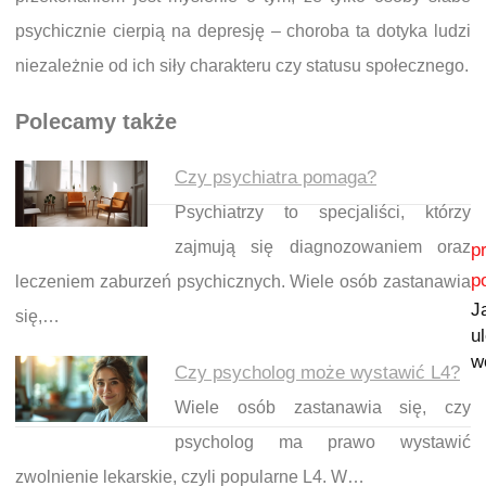
psychicznie cierpią na depresję – choroba ta dotyka ludzi
niezależnie od ich siły charakteru czy statusu społecznego.
Polecamy także
Czy psychiatra pomaga?
Psychiatrzy to specjaliści, którzy
Nawigacja wpisu
zajmują się diagnozowaniem oraz
p
p
leczeniem zaburzeń psychicznych. Wiele osób zastanawia
J
się,…
u
w
Czy psycholog może wystawić L4?
Wiele osób zastanawia się, czy
psycholog ma prawo wystawić
zwolnienie lekarskie, czyli popularne L4. W…