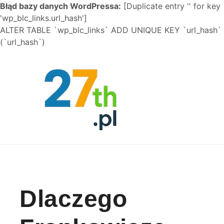
Błąd bazy danych WordPressa:
[Duplicate entry '' for key
'wp_blc_links.url_hash']
ALTER TABLE `wp_blc_links` ADD UNIQUE KEY `url_hash`
(`url_hash`)
Skip to content
Dlaczego