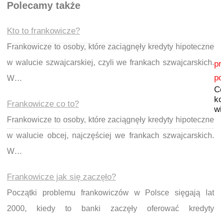
Polecamy także
Kto to frankowicze?
Frankowicze to osoby, które zaciągnęły kredyty hipoteczne
Nawigacja wpisu
w walucie szwajcarskiej, czyli we frankach szwajcarskich.
p
p
W…
C
k
Frankowicze co to?
w
Frankowicze to osoby, które zaciągnęły kredyty hipoteczne
w walucie obcej, najczęściej we frankach szwajcarskich.
W…
Frankowicze jak się zaczęło?
Początki problemu frankowiczów w Polsce sięgają lat
2000, kiedy to banki zaczęły oferować kredyty