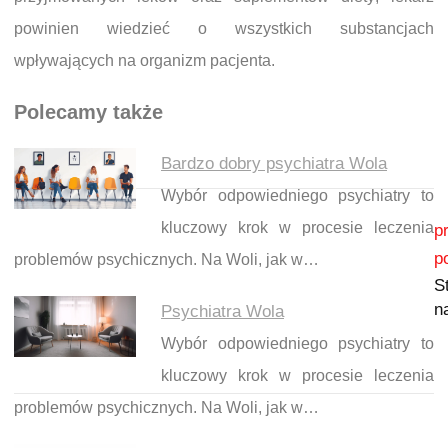
powinien wiedzieć o wszystkich substancjach
wpływających na organizm pacjenta.
Polecamy także
Bardzo dobry psychiatra Wola
Wybór odpowiedniego psychiatry to
Nawigacja wpisu
kluczowy krok w procesie leczenia
p
p
problemów psychicznych. Na Woli, jak w…
S
n
Psychiatra Wola
Wybór odpowiedniego psychiatry to
kluczowy krok w procesie leczenia
problemów psychicznych. Na Woli, jak w…