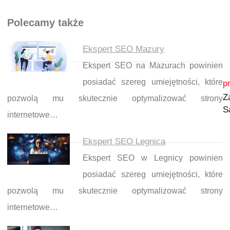
Polecamy także
Ekspert SEO Mazury
Ekspert SEO na Mazurach powinien
Nawigacja wpisu
posiadać szereg umiejętności, które
p
Z
pozwolą mu skutecznie optymalizować strony
S
internetowe…
Ekspert SEO Legnica
Ekspert SEO w Legnicy powinien
posiadać szereg umiejętności, które
pozwolą mu skutecznie optymalizować strony
internetowe…