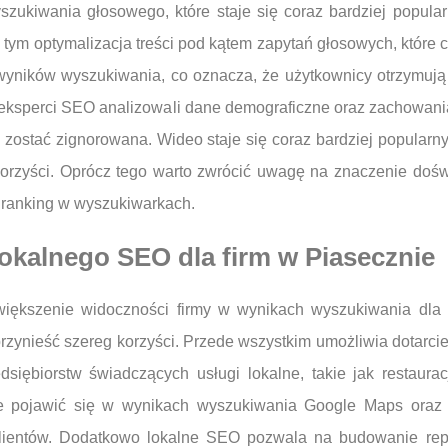
zukiwania głosowego, które staje się coraz bardziej popula
z tym optymalizacja treści pod kątem zapytań głosowych, które 
 wyników wyszukiwania, co oznacza, że użytkownicy otrzymuj
y eksperci SEO analizowali dane demograficzne oraz zachowani
zostać zignorowana. Wideo staje się coraz bardziej popularny
rzyści. Oprócz tego warto zwrócić uwagę na znaczenie dośw
 ranking w wyszukiwarkach.
 lokalnego SEO dla firm w Piasecznie
większenie widoczności firmy w wynikach wyszukiwania dla l
zynieść szereg korzyści. Przede wszystkim umożliwia dotarcie
edsiębiorstw świadczących usługi lokalne, takie jak restaurac
że pojawić się w wynikach wyszukiwania Google Maps oraz w
ientów. Dodatkowo lokalne SEO pozwala na budowanie reput