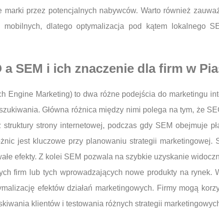
e marki przez potencjalnych nabywców. Warto również zauważy
 mobilnych, dlatego optymalizacja pod kątem lokalnego SE
 a SEM i ich znaczenie dla firm w Pi
h Engine Marketing) to dwa różne podejścia do marketingu int
szukiwania. Główna różnica między nimi polega na tym, że SE
z struktury strony internetowej, podczas gdy SEM obejmuje p
óżnic jest kluczowe przy planowaniu strategii marketingowe
wałe efekty. Z kolei SEM pozwala na szybkie uzyskanie widoczn
ych firm lub tych wprowadzających nowe produkty na rynek. 
malizację efektów działań marketingowych. Firmy mogą korz
iwania klientów i testowania różnych strategii marketingowyc