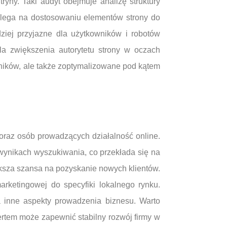
ryny. Taki audyt obejmuje analizę struktury
 polega na dostosowaniu elementów strony do
iej przyjazne dla użytkowników i robotów
la zwiększenia autorytetu strony w oczach
owników, ale także zoptymalizowane pod kątem
 oraz osób prowadzących działalność online.
 wynikach wyszukiwania, co przekłada się na
ększa szansa na pozyskanie nowych klientów.
rketingowej do specyfiki lokalnego rynku.
a inne aspekty prowadzenia biznesu. Warto
ertem może zapewnić stabilny rozwój firmy w