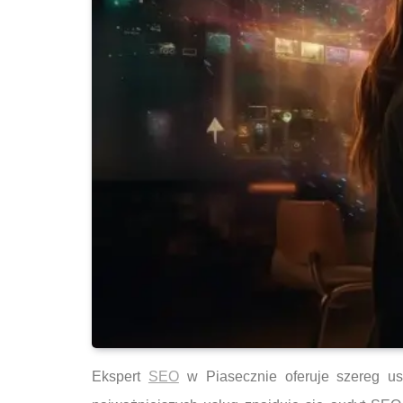
Ekspert
SEO
w Piasecznie oferuje szereg us