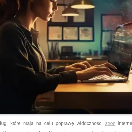
ług, które mają na celu poprawę widoczności
stron
intern