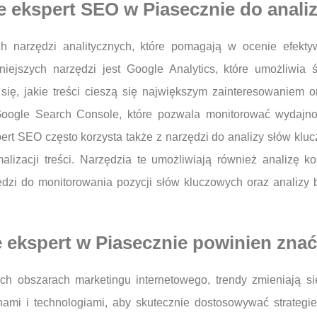
e ekspert SEO w Piasecznie do anali
 narzędzi analitycznych, które pomagają w ocenie efektywn
ejszych narzędzi jest Google Analytics, które umożliwia 
ię, jakie treści cieszą się największym zainteresowaniem or
t Google Search Console, które pozwala monitorować wydajn
rt SEO często korzysta także z narzędzi do analizy słów kluc
izacji treści. Narzędzia te umożliwiają również analizę kon
zi do monitorowania pozycji słów kluczowych oraz analizy 
e ekspert w Piasecznie powinien znać
ch obszarach marketingu internetowego, trendy zmieniają s
ami i technologiami, aby skutecznie dostosowywać strateg