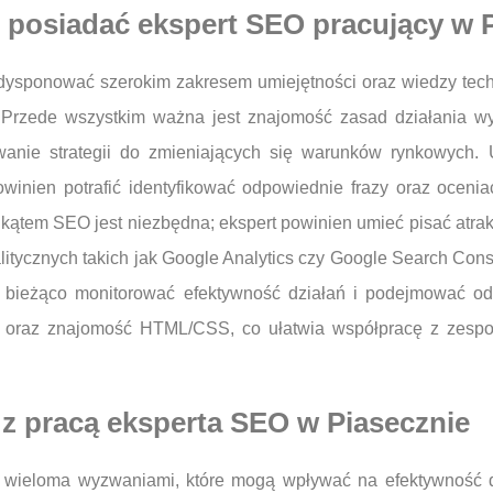
n posiadać ekspert SEO pracujący w 
ysponować szerokim zakresem umiejętności oraz wiedzy techn
. Przede wszystkim ważna jest znajomość zasad działania w
nie strategii do zmieniających się warunków rynkowych. 
winien potrafić identyfikować odpowiednie frazy oraz oceni
kątem SEO jest niezbędna; ekspert powinien umieć pisać atrakc
tycznych takich jak Google Analytics czy Google Search Consol
na bieżąco monitorować efektywność działań i podejmować o
oraz znajomość HTML/CSS, co ułatwia współpracę z zespo
 z pracą eksperta SEO w Piasecznie
 wieloma wyzwaniami, które mogą wpływać na efektywność dz