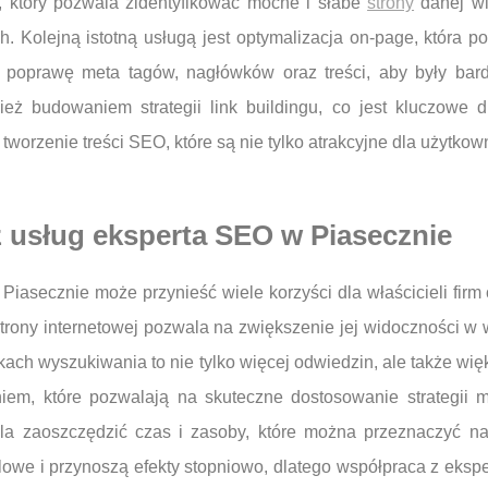
, który pozwala zidentyfikować mocne i słabe
strony
danej wit
ych. Kolejną istotną usługą jest optymalizacja on-page, która
prawę meta tagów, nagłówków oraz treści, aby były bardz
eż budowaniem strategii link buildingu, co jest kluczowe d
tworzenie treści SEO, które są nie tylko atrakcyjne dla użytk
z usług eksperta SEO w Piasecznie
Piasecznie może przynieść wiele korzyści dla właścicieli firm
trony internetowej pozwala na zwiększenie jej widoczności w
kach wyszukiwania to nie tylko więcej odwiedzin, ale także wi
m, które pozwalają na skuteczne dostosowanie strategii ma
ala zaoszczędzić czas i zasoby, które można przeznaczyć n
owe i przynoszą efekty stopniowo, dlatego współpraca z eksp