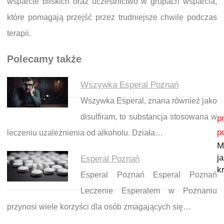
wsparcie bliskich oraz uczestnictwo w grupach wsparcia,
które pomagają przejść przez trudniejsze chwile podczas
terapii.
Polecamy także
Wszywka Esperal Poznań
Wszywka Esperal, znana również jako
Nawigacja wpisu
disulfiram, to substancja stosowana w
p
p
leczeniu uzależnienia od alkoholu. Działa…
M
j
Esperal Poznań
k
Esperal Poznań Esperal Poznań
Leczenie Esperalem w Poznaniu
przynosi wiele korzyści dla osób zmagających się…