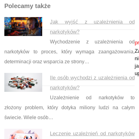
Polecamy także
Jak wyjść z uzależnienia od
narkotyków?
Nawigacja wpisu
Wychodzenie z uzależnienia od
p
Z
narkotyków to proces, który wymaga zaangażowania,
n
determinacji oraz wsparcia ze strony…
ja
u
Ile osób wychodzi z uzależnienia od
narkotyków?
Uzależnienie od narkotyków to
złożony problem, który dotyka miliony ludzi na całym
świecie. Wiele osób…
Leczenie uzależnień od narkotyków