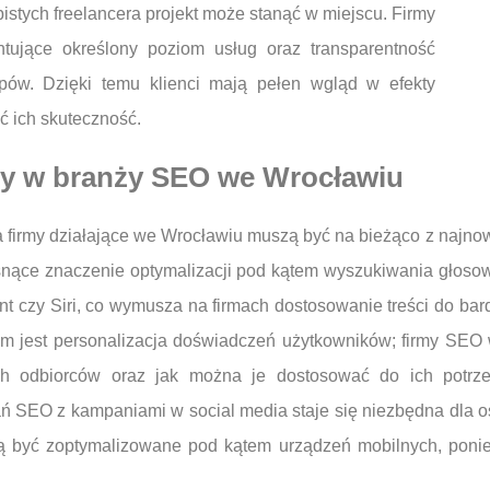
stych freelancera projekt może stanąć w miejscu. Firmy
ujące określony poziom usług oraz transparentność
ępów. Dzięki temu klienci mają pełen wgląd w efekty
ć ich skuteczność.
ndy w branży SEO we Wrocławiu
a firmy działające we Wrocławiu muszą być na bieżąco z najn
snące znaczenie optymalizacji pod kątem wyszukiwania głoso
nt czy Siri, co wymusza na firmach dostosowanie treści do bar
em jest personalizacja doświadczeń użytkowników; firmy SE
a ich odbiorców oraz jak można je dostosować do ich pot
łań SEO z kampaniami w social media staje się niezbędna dla 
zą być zoptymalizowane pod kątem urządzeń mobilnych, poniew