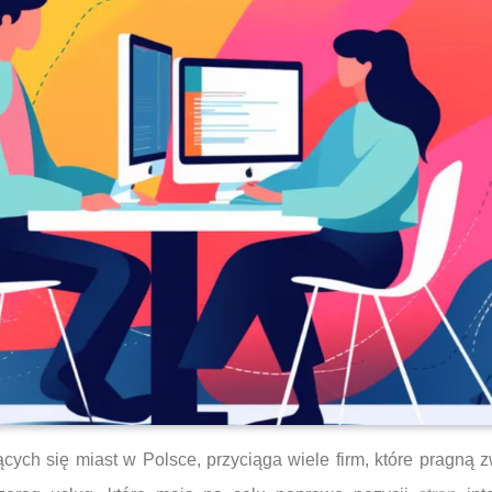
ących się miast w Polsce, przyciąga wiele firm, które pragną