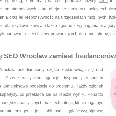
zereg usług, które mają na celu poprawę pozycji
stron
int
stron internetowych, która obejmuje zarówno aspekty techniczne
ania oraz jej responsywność na urządzeniach mobilnych. Ko
kcyjne dla użytkowników, ale także zgodne z wymaganiami alg
czyli budowania sieci linków prowadzących do danej strony, c
ę SEO Wrocław zamiast freelancerów
ocław, przedsiębiorcy często zastanawiają się nad
mi. Przede wszystkim agencje dysponują zespołem
na kompleksowe podejście do problemu. Każdy członek
spertyzy, co przekłada się na lepsze wyniki. Ponadto
arzędzi analitycznych oraz technologii, które mogą być
m atutem agencji jest stabilność i ciągłość współpracy;