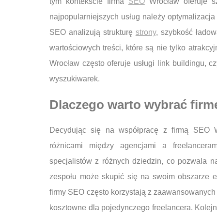
tym kontekście firma
SEO
Wrocław oferuje s
najpopularniejszych usług należy optymalizacja 
SEO analizują strukturę
strony
, szybkość ładow
wartościowych treści, które są nie tylko atra
Wrocław często oferuje usługi link buildingu, 
wyszukiwarek.
Dlaczego warto wybrać firm
Decydując się na współpracę z firmą SEO Wr
różnicami między agencjami a freelancera
specjalistów z różnych dziedzin, co pozwala 
zespołu może skupić się na swoim obszarze ek
firmy SEO często korzystają z zaawansowanych n
kosztowne dla pojedynczego freelancera. Kolejny