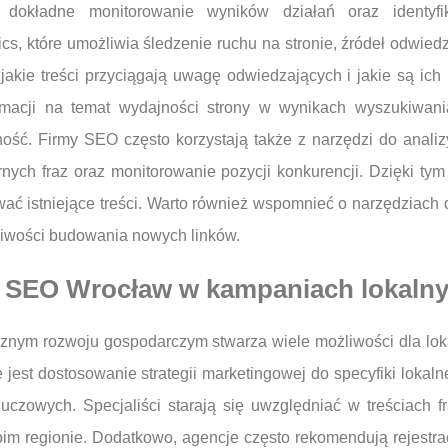
a dokładne monitorowanie wyników działań oraz identy
ics, które umożliwia śledzenie ruchu na stronie, źródeł odwie
jakie treści przyciągają uwagę odwiedzających i jakie są ich 
rmacji na temat wydajności strony w wynikach wyszukiwan
ość. Firmy SEO często korzystają także z narzędzi do anali
larnych fraz oraz monitorowanie pozycji konkurencji. Dzięki 
wać istniejące treści. Warto również wspomnieć o narzędziach 
ożliwości budowania nowych linków.
rma SEO Wrocław w kampaniach lokaln
micznym rozwoju gospodarczym stwarza wiele możliwości dla lo
jest dostosowanie strategii marketingowej do specyfiki lokaln
luczowych. Specjaliści starają się uwzględniać w treściach f
oim regionie. Dodatkowo, agencje często rekomendują rejestra