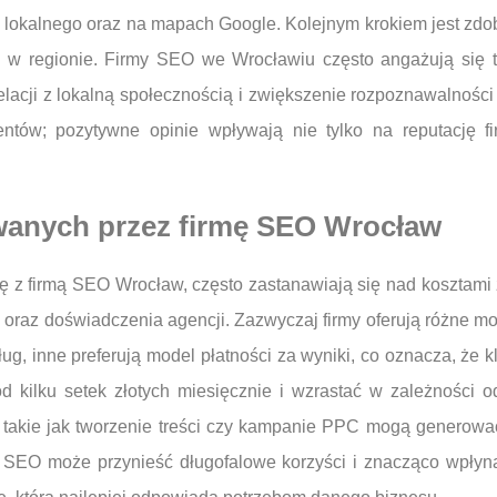
lokalnego oraz na mapach Google. Kolejnym krokiem jest zdob
i w regionie. Firmy SEO we Wrocławiu często angażują się 
acji z lokalną społecznością i zwiększenie rozpoznawalności 
lientów; pozytywne opinie wpływają nie tylko na reputację 
owanych przez firmę SEO Wrocław
cę z firmą SEO Wrocław, często zastanawiają się nad kosztami
 oraz doświadczenia agencji. Zazwyczaj firmy oferują różne mod
ug, inne preferują model płatności za wyniki, co oznacza, że kli
kilku setek złotych miesięcznie i wzrastać w zależności od
 takie jak tworzenie treści czy kampanie PPC mogą generowa
i SEO może przynieść długofalowe korzyści i znacząco wpłyną