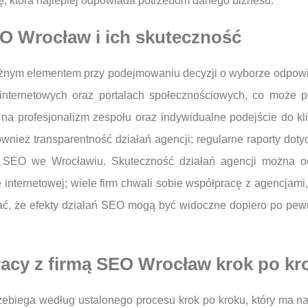
tę, która najlepiej odpowiada potrzebom danego biznesu.
EO Wrocław i ich skuteczność
nym elementem przy podejmowaniu decyzji o wyborze odpowied
 internetowych oraz portalach społecznościowych, co może
a profesjonalizm zespołu oraz indywidualne podejście do kli
wnież transparentność działań agencji; regularne raporty doty
y SEO we Wrocławiu. Skuteczność działań agencji można o
internetowej; wiele firm chwali sobie współpracę z agencjami, 
ać, że efekty działań SEO mogą być widoczne dopiero po pewnym
acy z firmą SEO Wrocław krok po kr
ebiega według ustalonego procesu krok po kroku, który ma na