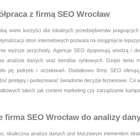
półpraca z firmą SEO Wrocław
ą wiele korzyści dla lokalnych przedsiębiorstw pragnących
tymalizacji stron internetowych pozwala na osiągnięcie leps
alnie wyższe przychody. Agencje SEO dysponują wiedzą i 
 na analizie danych oraz trendów rynkowych. Dzięki temu m
o jej potrzeb i oczekiwań. Dodatkowo firmy SEO oferują 
dzić postępy i podejmować świadome decyzje biznesowe. Co w
datkowych takich jak content marketing czy zarządzanie ka
je firma SEO Wrocław do analizy dan
go, skuteczna analiza danych jest kluczowym elementem stra