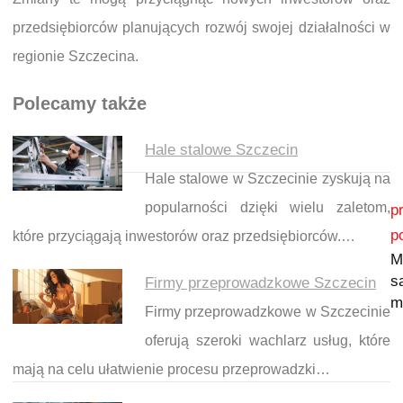
przedsiębiorców planujących rozwój swojej działalności w
regionie Szczecina.
Polecamy także
Hale stalowe Szczecin
Hale stalowe w Szczecinie zyskują na
Nawigacja wpisu
popularności dzięki wielu zaletom,
p
p
które przyciągają inwestorów oraz przedsiębiorców.…
M
s
Firmy przeprowadzkowe Szczecin
m
Firmy przeprowadzkowe w Szczecinie
oferują szeroki wachlarz usług, które
mają na celu ułatwienie procesu przeprowadzki…