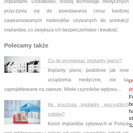
implantami. Dodatkowo, rozwój technologii medycznych
przyczynia się do powstawania coraz bardziej
zaawansowanych materiałów używanych do produkcji
implantów, co zwiększa ich bezpieczeństwo i trwałość.
Polecamy także
Co ile wymieniać implanty piersi?
Implanty piersi, podobnie jak inne
Nawigacja wpisu
urządzenia medyczne, nie są
p
p
zaprojektowane na zawsze. Wiele czynników wpływa…
F
b
Ile kosztują implanty wszystkich
h
zębów?
s
Koszt implantów zębowych w Polsce
S