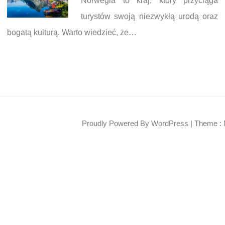
Norwegia to kraj, który przyciąga
turystów swoją niezwykłą urodą oraz
bogatą kulturą. Warto wiedzieć, że…
Proudly Powered By WordPress
|
Theme : 