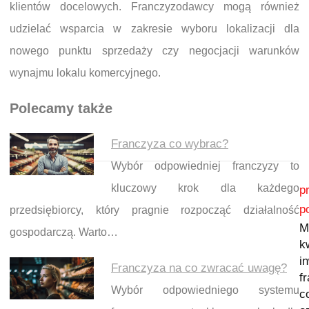
klientów docelowych. Franczyzodawcy mogą również
udzielać wsparcia w zakresie wyboru lokalizacji dla
nowego punktu sprzedaży czy negocjacji warunków
wynajmu lokalu komercyjnego.
Polecamy także
Franczyza co wybrac?
Wybór odpowiedniej franczyzy to
Nawigacja wpisu
kluczowy krok dla każdego
p
p
przedsiębiorcy, który pragnie rozpocząć działalność
M
gospodarczą. Warto…
k
i
Franczyza na co zwracać uwagę?
f
Wybór odpowiedniego systemu
c