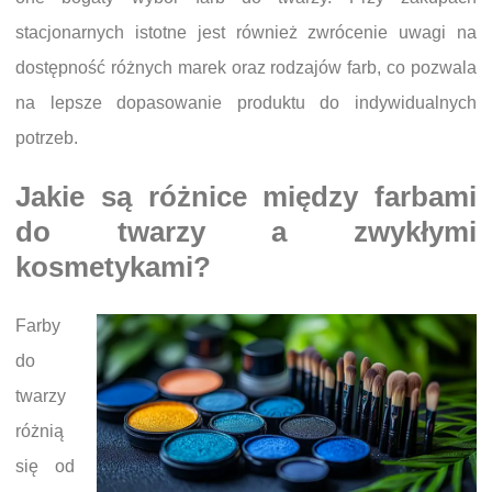
stacjonarnych istotne jest również zwrócenie uwagi na
dostępność różnych marek oraz rodzajów farb, co pozwala
na lepsze dopasowanie produktu do indywidualnych
potrzeb.
Jakie są różnice między farbami
do twarzy a zwykłymi
kosmetykami?
Farby
do
twarzy
różnią
się od