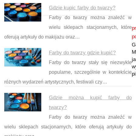
Gdzie kupic farby do twarzy?
Farby do twarzy można znaleźć w
Nawigacja wpisu
wielu sklepach stacjonarnych, które
p
p
oferują artykuły do makijażu oraz…
G
M
Farby do twarzy gdzie kupić?
j
Farby do twarzy stały się niezwykle
w
popularne, szczególnie w kontekście
p
różnych wydarzeń artystycznych, festiwali czy…
Gdzie można kupić farby do
twarzy?
Farby do twarzy można znaleźć w
wielu sklepach stacjonarnych, które oferują artykuły do