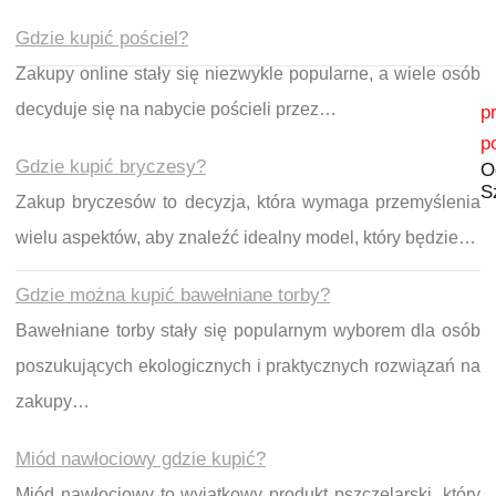
Gdzie kupić pościel?
Zakupy online stały się niezwykle popularne, a wiele osób
Nawigacja wpisu
decyduje się na nabycie pościeli przez…
p
p
Gdzie kupić bryczesy?
O
S
Zakup bryczesów to decyzja, która wymaga przemyślenia
wielu aspektów, aby znaleźć idealny model, który będzie…
Gdzie można kupić bawełniane torby?
Bawełniane torby stały się popularnym wyborem dla osób
poszukujących ekologicznych i praktycznych rozwiązań na
zakupy…
Miód nawłociowy gdzie kupić?
Miód nawłociowy to wyjątkowy produkt pszczelarski, który