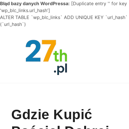
Błąd bazy danych WordPressa:
[Duplicate entry '' for key
'wp_blc_links.url_hash']
ALTER TABLE `wp_blc_links` ADD UNIQUE KEY `url_hash`
(`url_hash`)
Skip to content
Gdzie Kupić