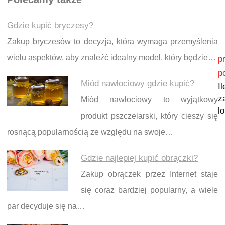
Gdzie kupić bryczesy?
Zakup bryczesów to decyzja, która wymaga przemyślenia
Nawigacja wpisu
wielu aspektów, aby znaleźć idealny model, który będzie…
p
p
Miód nawłociowy gdzie kupić?
Il
z
Miód nawłociowy to wyjątkowy
l
produkt pszczelarski, który cieszy się
rosnącą popularnością ze względu na swoje…
Gdzie najlepiej kupić obrączki?
Zakup obrączek przez Internet staje
się coraz bardziej popularny, a wiele
par decyduje się na…