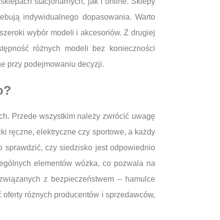
klepach stacjonarnych, jak i online. Sklepy
trzebują indywidualnego dopasowania. Warto
zeroki wybór modeli i akcesoriów. Z drugiej
stępność różnych modeli bez konieczności
ne przy podejmowaniu decyzji.
o?
ach. Przede wszystkim należy zwrócić uwagę
ki ręczne, elektryczne czy sportowe, a każdy
 sprawdzić, czy siedzisko jest odpowiednio
zczególnych elementów wózka, co pozwala na
h związanych z bezpieczeństwem – hamulce
ć oferty różnych producentów i sprzedawców,