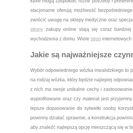
które mogą zaspokoić różne potrzeby i preferen
stacjonarne oferują możliwość bezpośredniego 
zwrócić uwagę na sklepy medyczne oraz specjalis
strony
zakupy online stają się coraz bardzie
wychodzenia z domu. Wiele
stron
internetowych 
Jakie są najważniejsze czyn
Wybór odpowiedniego wózka inwalidzkiego to pr
na rodzaj wózka, który będzie najlepiej odpowiad
z nich ma swoje unikalne cechy i zastosowanie
wyprofilowane oraz czy materiał jest przyjemn
lepsze dopasowanie do sylwetki osoby korzys
powinny działać sprawnie, a konstrukcja powinn
aby znaleźć najlepszą opcję mieszczącą się w b