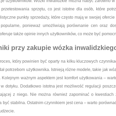
cje użytkowników. Wózki inwalidzkie można nabyć zarówno w s
przetestowania sprzętu, co jest istotne dla osób, które po
tyczne punkty sprzedaży, które często mają w swojej ofercie s
j popularne, ponieważ umożliwiają porównanie cen oraz do
oferuje także opinie innych użytkowników, co może być pomoc
niki przy zakupie wózka inwalidzkieg
oces, który powinien być oparty na kilku kluczowych czynnik
ał potrzebom użytkownika. Istnieją różne modele, takie jak wóz
. Kolejnym ważnym aspektem jest komfort użytkowania – warto
y w dotyku. Dodatkowo istotna jest możliwość regulacji pos
tającej z niego. Nie można również zapominać o kwestiac
a być stabilna. Ostatnim czynnikiem jest cena – warto porówna
udżecie.