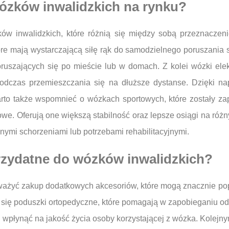
wózków inwalidzkich na rynku?
ów inwalidzkich, które różnią się między sobą przeznaczeni
óre mają wystarczającą siłę rąk do samodzielnego poruszania 
ruszających się po mieście lub w domach. Z kolei wózki elekt
 podczas przemieszczania się na dłuższe dystanse. Dzięki n
Warto także wspomnieć o wózkach sportowych, które zostały z
towe. Oferują one większą stabilność oraz lepsze osiągi na róż
nymi schorzeniami lub potrzebami rehabilitacyjnymi.
rzydatne do wózków inwalidzkich?
ważyć zakup dodatkowych akcesoriów, które mogą znacznie pop
 się poduszki ortopedyczne, które pomagają w zapobieganiu o
łynąć na jakość życia osoby korzystającej z wózka. Kolejny