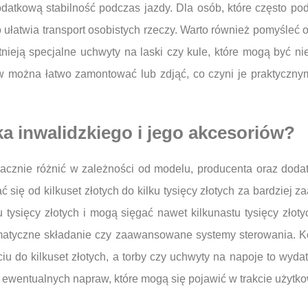
datkową stabilność podczas jazdy. Dla osób, które często pod
ułatwia transport osobistych rzeczy. Warto również pomyśleć 
nieją specjalne uchwyty na laski czy kule, które mogą być n
w można łatwo zamontować lub zdjąć, co czyni je praktycznym
a inwalidzkiego i jego akcesoriów?
acznie różnić w zależności od modelu, producenta oraz dodat
ać się od kilkuset złotych do kilku tysięcy złotych za bardz
u tysięcy złotych i mogą sięgać nawet kilkunastu tysięcy złot
tomatyczne składanie czy zaawansowane systemy sterowania. K
iu do kilkuset złotych, a torby czy uchwyty na napoje to wydat
 ewentualnych napraw, które mogą się pojawić w trakcie użytk