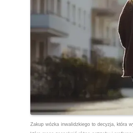
Zakup wózka inwalidzkiego to decyzja, która w