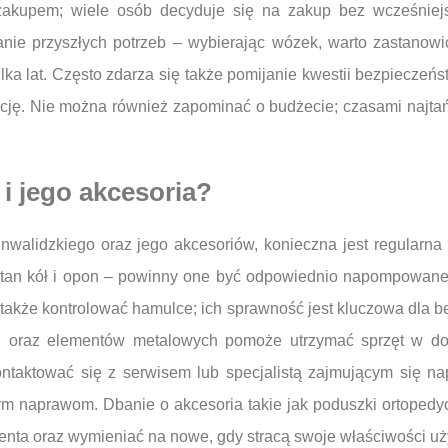
 zakupem; wiele osób decyduje się na zakup bez wcześniej
ie przyszłych potrzeb – wybierając wózek, warto zastanowić 
ka lat. Często zdarza się także pomijanie kwestii bezpieczeń
cję. Nie można również zapominać o budżecie; czasami najtań
 i jego akcesoria?
walidzkiego oraz jego akcesoriów, konieczna jest regularna k
stan kół i opon – powinny one być odpowiednio napompowane
także kontrolować hamulce; ich sprawność jest kluczowa dla 
ch oraz elementów metalowych pomoże utrzymać sprzęt w do
ontaktować się z serwisem lub specjalistą zajmującym się n
naprawom. Dbanie o akcesoria takie jak poduszki ortopedyczne
centa oraz wymieniać na nowe, gdy stracą swoje właściwości u