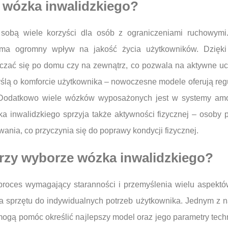
 z wózka inwalidzkiego?
 sobą wiele korzyści dla osób z ograniczeniami ruchowym
o ma ogromny wpływ na jakość życia użytkowników. Dzię
zać się po domu czy na zewnątrz, co pozwala na aktywne ucz
ślą o komforcie użytkownika – nowoczesne modele oferują regu
 Dodatkowo wiele wózków wyposażonych jest w systemy amort
ka inwalidzkiego sprzyja także aktywności fizycznej – osoby
nia, co przyczynia się do poprawy kondycji fizycznej.
przy wyborze wózka inwalidzkiego?
oces wymagający staranności i przemyślenia wielu aspektów.
przętu do indywidualnych potrzeb użytkownika. Jednym z naj
rzy mogą pomóc określić najlepszy model oraz jego parametry t