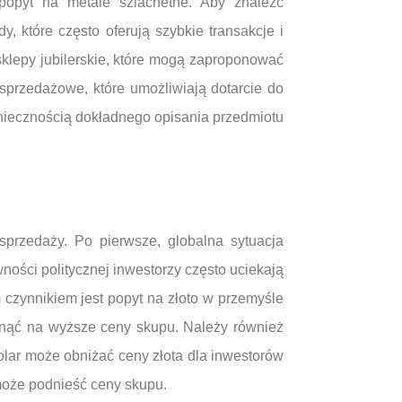
popyt na metale szlachetne. Aby znaleźć
y, które często oferują szybkie transakcje i
sklepy jubilerskie, które mogą zaproponować
 sprzedażowe, które umożliwiają dotarcie do
oniecznością dokładnego opisania przedmiotu
sprzedaży. Po pierwsze, globalna sytuacja
ści politycznej inwestorzy często uciekają
czynnikiem jest popyt na złoto w przemyśle
łynąć na wyższe ceny skupu. Należy również
olar może obniżać ceny złota dla inwestorów
może podnieść ceny skupu.