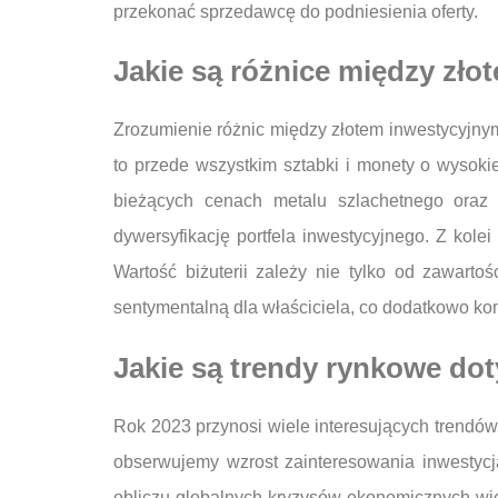
przekonać sprzedawcę do podniesienia oferty.
Jakie są różnice między zło
Zrozumienie różnic między złotem inwestycyjnym
to przede wszystkim sztabki i monety o wysoki
bieżących cenach metalu szlachetnego oraz 
dywersyfikację portfela inwestycyjnego. Z kolei
Wartość biżuterii zależy nie tylko od zawarto
sentymentalną dla właściciela, co dodatkowo ko
Jakie są trendy rynkowe dot
Rok 2023 przynosi wiele interesujących trendów
obserwujemy wzrost zainteresowania inwestycj
obliczu globalnych kryzysów ekonomicznych wiel