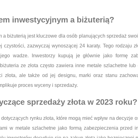
tem inwestycyjnym a biżuterią?
 a biżuterią jest kluczowe dla osób planujących sprzedaż sw
ej czystości, zazwyczaj wynoszącej 24 karaty. Tego rodzaju z
jego wadze. Inwestorzy kupują je głównie jako formę zab
 biżuteria ze złota często zawiera inne metale szlachetne lub
ści złota, ale także od jej designu, marki oraz stanu zacho
mplikuje proces wyceny i sprzedaży.
yczące sprzedaży złota w 2023 roku?
 dotyczących rynku złota, które mogą mieć wpływ na decyzje 
ami w metale szlachetne jako formą zabezpieczenia przed inf
u inwestorów decyduje się na zakup złota jako bezpiecznej p