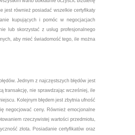
wszystkim warto dokładnie oczyścić biżuterię
 jest również posiadać wszelkie certyfikaty
ufanie kupujących i pomóc w negocjacjach
ie lub skorzystać z usług profesjonalnego
tnych, aby mieć świadomość tego, ile można
 błędów. Jednym z najczęstszych błędów jest
 transakcję, nie sprawdzając wcześniej, ile
miejscu. Kolejnym błędem jest zbytnia ufność
ć się negocjować ceny. Również emocjonalne
towaniem rzeczywistej wartości przedmiotu,
czność złota. Posiadanie certyfikatów oraz