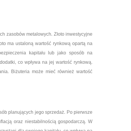
oich zasobów metalowych. Złoto inwestycyjne
łoto ma ustaloną wartość rynkową opartą na
ezpieczenia kapitału lub jako sposób na
 dodatki, co wpływa na jej wartość rynkową.
wania. Biżuteria może mieć również wartość
osób planujących jego sprzedaż. Po pierwsze
lacją oraz niestabilnością gospodarczą. W
rzystani dla swojego kapitału, co wpływa na