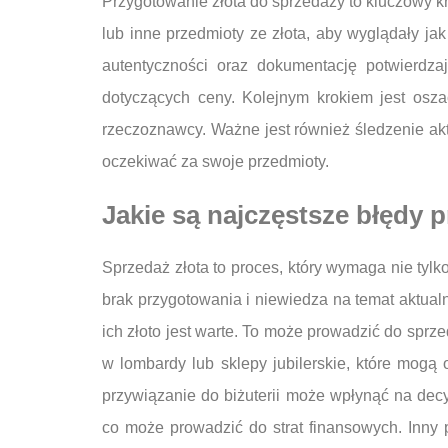
Przygotowanie złota do sprzedaży to kluczowy kr
lub inne przedmioty ze złota, aby wyglądały ja
autentyczności oraz dokumentację potwierdz
dotyczących ceny. Kolejnym krokiem jest osza
rzeczoznawcy. Ważne jest również śledzenie ak
oczekiwać za swoje przedmioty.
Jakie są najczęstsze błędy 
Sprzedaż złota to proces, który wymaga nie tylk
brak przygotowania i niewiedza na temat aktual
ich złoto jest warte. To może prowadzić do sprz
w lombardy lub sklepy jubilerskie, które mogą
przywiązanie do biżuterii może wpłynąć na dec
co może prowadzić do strat finansowych. Inny 