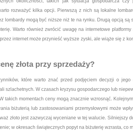
nych okoliczności, takich jak sytuacja gospodarcza czy 
arto rozważyć kilka opcji. Pierwszą z nich są lokalne lombard
z lombardy mogą być niższe niż te na rynku. Drugą opcją są 
uterię. Warto również zwrócić uwagę na internetowe platformy
przez internet może przynieść wyższe zyski, ale wiąże się z k
cenę złota przy sprzedaży?
ynników, które warto znać przed podjęciem decyzji o jego 
i szlachetnych. W czasach kryzysu gospodarczego lub niepewno
i. W takich momentach ceny mogą znacznie wzrosnąć. Kolejnym 
sowania biżuterią lub zastosowaniami przemysłowymi może wp
aż złoto jest zazwyczaj wyceniane w tej walucie. Silniejszy d
nie; w okresach świątecznych popyt na biżuterię wzrasta, co 