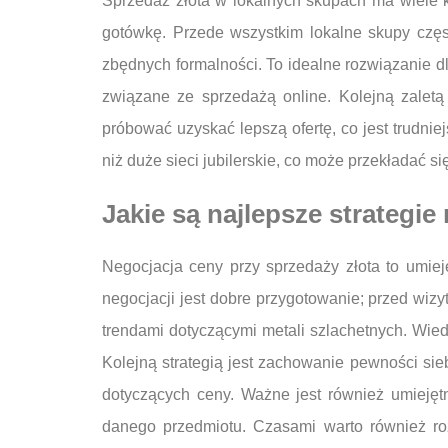
Sprzedaż złota w lokalnych skupach ma wiele k
gotówkę. Przede wszystkim lokalne skupy częs
zbędnych formalności. To idealne rozwiązanie d
związane ze sprzedażą online. Kolejną zalet
próbować uzyskać lepszą ofertę, co jest trudni
niż duże sieci jubilerskie, co może przekładać si
Jakie są najlepsze strategie
Negocjacja ceny przy sprzedaży złota to umie
negocjacji jest dobre przygotowanie; przed wiz
trendami dotyczącymi metali szlachetnych. Wie
Kolejną strategią jest zachowanie pewności sie
dotyczących ceny. Ważne jest również umieję
danego przedmiotu. Czasami warto również roz