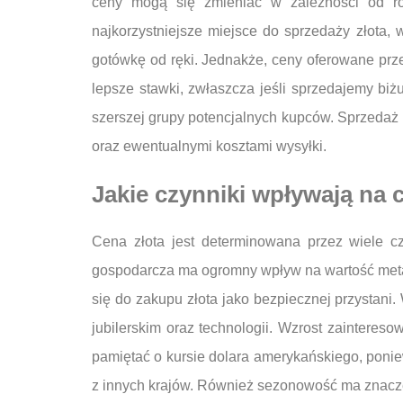
ceny mogą się zmieniać w zależności od róż
najkorzystniejsze miejsce do sprzedaży złota, w
gotówkę od ręki. Jednakże, ceny oferowane prze
lepsze stawki, zwłaszcza jeśli sprzedajemy biż
szerszej grupy potencjalnych kupców. Sprzedaż 
oraz ewentualnymi kosztami wysyłki.
Jakie czynniki wpływają na 
Cena złota jest determinowana przez wiele cz
gospodarcza ma ogromny wpływ na wartość metal
się do zakupu złota jako bezpiecznej przystan
jubilerskim oraz technologii. Wzrost zaintere
pamiętać o kursie dolara amerykańskiego, poniew
z innych krajów. Również sezonowość ma znacze