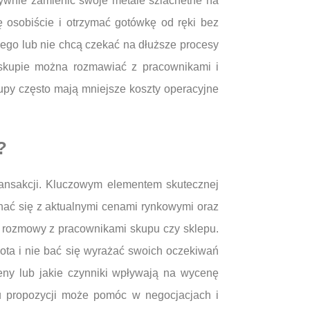
tywnie zamienić swoje metale szlachetne na
 osobiście i otrzymać gotówkę od ręki bez
wego lub nie chcą czekać na dłuższe procesy
m skupie można rozmawiać z pracownikami i
kupy często mają mniejsze koszty operacyjne
?
ransakcji. Kluczowym elementem skutecznej
znać się z aktualnymi cenami rynkowymi oraz
s rozmowy z pracownikami skupu czy sklepu.
łota i nie bać się wyrażać swoich oczekiwań
ny lub jakie czynniki wpływają na wycenę
ku propozycji może pomóc w negocjacjach i