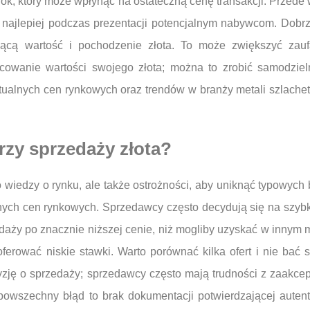
ok, który może wpłynąć na ostateczną cenę transakcji. Przede 
k najlepiej podczas prezentacji potencjalnym nabywcom. Dobrze
ającą wartość i pochodzenie złota. To może zwiększyć za
cowanie wartości swojego złota; można to zrobić samodzieln
tualnych cen rynkowych oraz trendów w branży metali szlache
przy sprzedaży złota?
o wiedzy o rynku, ale także ostrożności, aby uniknąć typowych
nych cen rynkowych. Sprzedawcy często decydują się na szybką
edaży po znacznie niższej cenie, niż mogliby uzyskać w innym 
 oferować niskie stawki. Warto porównać kilka ofert i nie ba
yzję o sprzedaży; sprzedawcy często mają trudności z zaakcep
powszechny błąd to brak dokumentacji potwierdzającej autenty