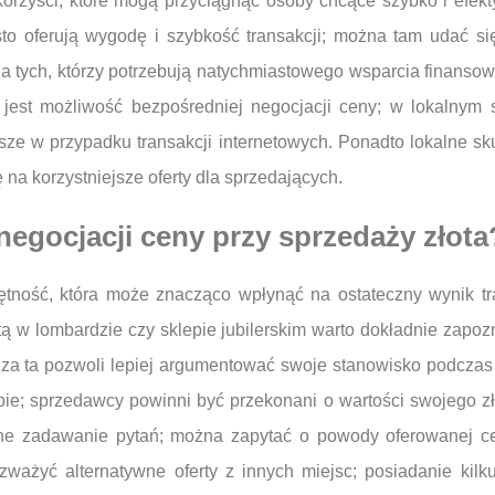
orzyści, które mogą przyciągnąć osoby chcące szybko i efek
to oferują wygodę i szybkość transakcji; można tam udać się
la tych, którzy potrzebują natychmiastowego wsparcia finanso
ą jest możliwość bezpośredniej negocjacji ceny; w lokalny
ejsze w przypadku transakcji internetowych. Ponadto lokalne s
ę na korzystniejsze oferty dla sprzedających.
 negocjacji ceny przy sprzedaży złota
jętność, która może znacząco wpłynąć na ostateczny wynik t
ytą w lombardzie czy sklepie jubilerskim warto dokładnie zapo
dza ta pozwoli lepiej argumentować swoje stanowisko podcza
bie; sprzedawcy powinni być przekonani o wartości swojego z
tne zadawanie pytań; można zapytać o powody oferowanej ce
ważyć alternatywne oferty z innych miejsc; posiadanie kil