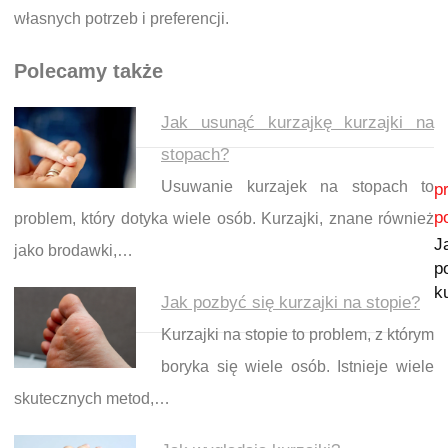
własnych potrzeb i preferencji.
Polecamy także
Jak usunąć kurzajkę kurzajki na
stopach?
Nawigacja wpisu
Usuwanie kurzajek na stopach to
p
p
problem, który dotyka wiele osób. Kurzajki, znane również
J
jako brodawki,…
p
k
Jak pozbyć się kurzajki na stopie?
Kurzajki na stopie to problem, z którym
boryka się wiele osób. Istnieje wiele
skutecznych metod,…