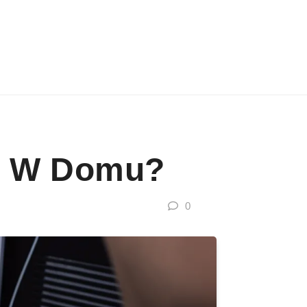
cje W Domu?
0