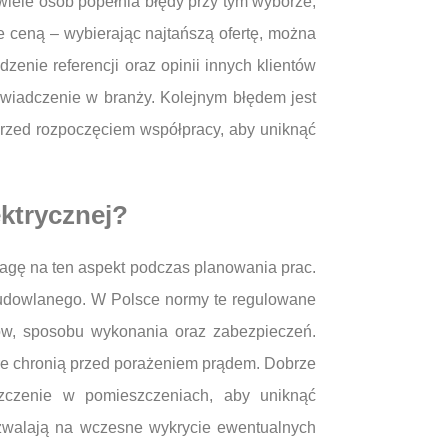
 wiele osób popełnia błędy przy tym wyborze,
 ceną – wybierając najtańszą ofertę, można
enie referencji oraz opinii innych klientów
wiadczenie w branży. Kolejnym błędem jest
przed rozpoczęciem współpracy, aby uniknąć
ektrycznej?
wagę na ten aspekt podczas planowania prac.
budowlanego. W Polsce normy te regulowane
ów, sposobu wykonania oraz zabezpieczeń.
re chronią przed porażeniem prądem. Dobrze
szczenie w pomieszczeniach, aby uniknąć
pozwalają na wczesne wykrycie ewentualnych