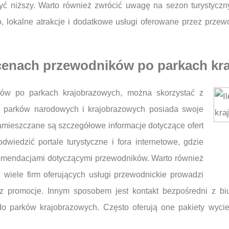
yć niższy. Warto również zwrócić uwagę na sezon turystycz
 lokalne atrakcje i dodatkowe usługi oferowane przez prze
 cenach przewodników po parkach k
ków po parkach krajobrazowych, można skorzystać z
le parków narodowych i krajobrazowych posiada swoje
 zamieszczane są szczegółowe informacje dotyczące ofert
wiedzić portale turystyczne i fora internetowe, gdzie
ekomendacjami dotyczącymi przewodników. Warto również
wiele firm oferujących usługi przewodnickie prowadzi
raz promocje. Innym sposobem jest kontakt bezpośredni z bi
 do parków krajobrazowych. Często oferują one pakiety wyc