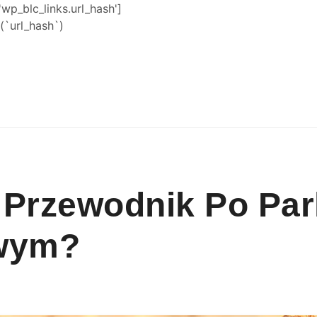
'wp_blc_links.url_hash']
`url_hash`)
e Przewodnik Po Pa
owym?