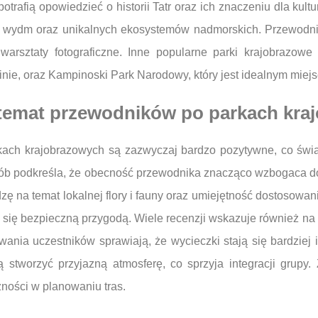
e potrafią opowiedzieć o historii Tatr oraz ich znaczeniu dla ku
 wydm oraz unikalnych ekosystemów nadmorskich. Przewodnic
 warsztaty fotograficzne. Inne popularne parki krajobrazo
inie, oraz Kampinoski Park Narodowy, który jest idealnym miej
a temat przewodników po parkach kr
kach krajobrazowych są zazwyczaj bardzo pozytywne, co świa
 osób podkreśla, że obecność przewodnika znacząco wzbogaca d
ę na temat lokalnej flory i fauny oraz umiejętność dostosowan
 się bezpieczną przygodą. Wiele recenzji wskazuje również na
nia uczestników sprawiają, że wycieczki stają się bardziej in
stworzyć przyjazną atmosferę, co sprzyja integracji grupy. 
zności w planowaniu tras.