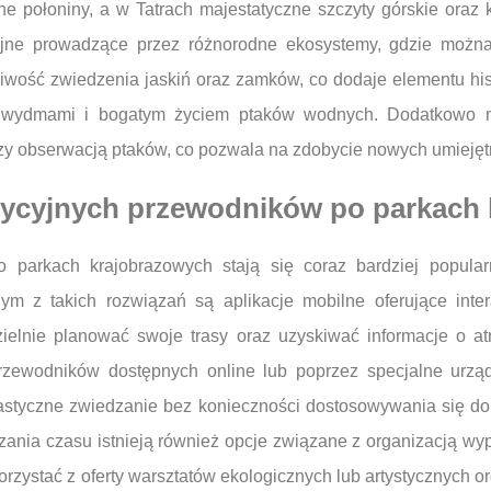
połoniny, a w Tatrach majestatyczne szczyty górskie oraz kr
yjne prowadzące przez różnorodne ekosystemy, gdzie można 
wość zwiedzenia jaskiń oraz zamków, co dodaje elementu hi
ydmami i bogatym życiem ptaków wodnych. Dodatkowo niek
czy obserwacją ptaków, co pozwala na zdobycie nowych umiejętn
radycyjnych przewodników po parkach
o parkach krajobrazowych stają się coraz bardziej popul
nym z takich rozwiązań są aplikacje mobilne oferujące int
ielnie planować swoje trasy oraz uzyskiwać informacje o at
przewodników dostępnych online lub poprzez specjalne urzą
elastyczne zwiedzanie bez konieczności dostosowywania się 
dzania czasu istnieją również opcje związane z organizacją 
orzystać z oferty warsztatów ekologicznych lub artystycznych 