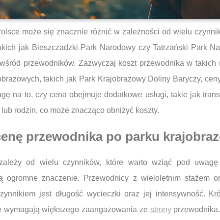
sce może się znacznie różnić w zależności od wielu czynnik
akich jak Bieszczadzki Park Narodowy czy Tatrzański Park 
ę wśród przewodników. Zazwyczaj koszt przewodnika w takich 
jobrazowych, takich jak Park Krajobrazowy Doliny Baryczy, ce
gę na to, czy cena obejmuje dodatkowe usługi, takie jak tran
 lub rodzin, co może znacząco obniżyć koszty.
 cenę przewodnika po parku krajobr
ależy od wielu czynników, które warto wziąć pod uwagę
ją ogromne znaczenie. Przewodnicy z wieloletnim stażem o
ynnikiem jest długość wycieczki oraz jej intensywność. Kró
óre wymagają większego zaangażowania ze
strony
przewodnika.