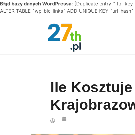
Błąd bazy danych WordPressa:
[Duplicate entry '' for key 
ALTER TABLE `wp_blc_links` ADD UNIQUE KEY `url_hash` (
Skip to content
Ile Kosztuj
Krajobraz