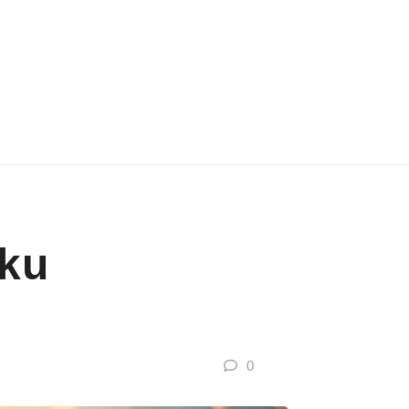
rku
0