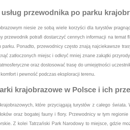
 z usług przewodnika po parku krajo
brazowym niesie ze sobą wiele korzyści dla turystów pragnąc
y przewodnik potrafi dostarczyć cennych informacji na temat f
arku. Ponadto, przewodnicy często znają najciekawsze trasy 
knąć zatłoczonych miejsc i odkryć mniej znane zakątki przyrody
 atmosferyczne oraz dostosować trasę do umiejętności uczestni
omfort i pewność podczas eksploracji terenu.
parki krajobrazowe w Polsce i ich pr
rajobrazowych, które przyciągają turystów z całego świata.
ków oraz bogatej fauny i flory. Przewodnicy w tym regionie 
skie. Z kolei Tatrzański Park Narodowy to miejsce, gdzie 