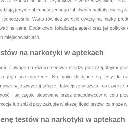
 w zależności od kilku czynników. Przede wszystkim, cena 
prawdzają jedynie obecność jednego lub dwóch narkotyków, są 
ji jednocześnie. Warto również zwrócić uwagę na markę pro
ywać na cenę. Dodatkowo, lokalizacja apteki oraz jej polity
ch miejscowościach.
estów na narkotyki w aptekach
 zwrócić uwagę na różnice cenowe między poszczególnymi prod
e na jego przeznaczenie. Na rynku dostępne są testy do 
omowe są zazwyczaj tańsze i łatwiejsze w użyciu, co czyni j
kładność i są często stosowane przez pracodawców w celu p
mocje lub zniżki przy zakupie większej ilości testów, co może 
cenę testów na narkotyki w aptekach