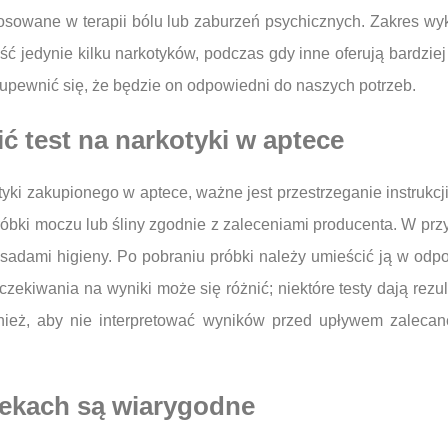
tosowane w terapii bólu lub zaburzeń psychicznych. Zakres w
ć jedynie kilku narkotyków, podczas gdy inne oferują bardzi
 upewnić się, że będzie on odpowiedni do naszych potrzeb.
 test na narkotyki w aptece
yki zakupionego w aptece, ważne jest przestrzeganie instrukcj
óbki moczu lub śliny zgodnie z zaleceniami producenta. W przy
asadami higieny. Po pobraniu próbki należy umieścić ją w od
zekiwania na wyniki może się różnić; niektóre testy dają rezul
ież, aby nie interpretować wyników przed upływem zaleca
tekach są wiarygodne