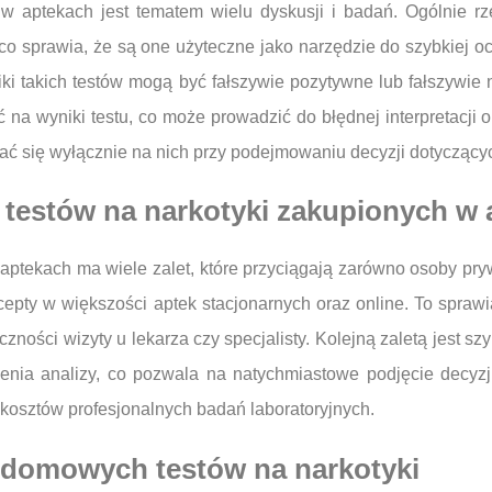
w aptekach jest tematem wielu dyskusji i badań. Ogólnie rz
, co sprawia, że są one użyteczne jako narzędzie do szybkiej 
iki takich testów mogą być fałszywie pozytywne lub fałszywi
ć na wyniki testu, co może prowadzić do błędnej interpretacji
erać się wyłącznie na nich przy podejmowaniu decyzji dotyczący
 z testów na narkotyki zakupionych w
 aptekach ma wiele zalet, które przyciągają zarówno osoby pr
cepty w większości aptek stacjonarnych oraz online. To spra
ności wizyty u lekarza czy specjalisty. Kolejną zaletą jest s
zenia analizy, co pozwala na natychmiastowe podjęcie decyzji
kosztów profesjonalnych badań laboratoryjnych.
domowych testów na narkotyki