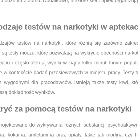
hodzenia z domu. Dodatkowo, niektóre sieci aptek organizują 
rodzaje testów na narkotyki w apteka
dzajów testów na narkotyki, które różnią się zarówno zakr
 są testy moczu, które pozwalają na wykrycie obecności nark
yciu i często oferują wyniki w ciągu kilku minut. Innym popul
e w kontekście badań przesiewowych w miejscu pracy. Testy te
e wygodnymi dla pracodawców. Istnieją także testy krwi, kt
ższą dokładność wyników.
ryć za pomocą testów na narkotyki
projektowane do wykrywania różnych substancji psychoaktyw
, kokaina, amfetamina oraz opiaty, takie jak morfina czy h