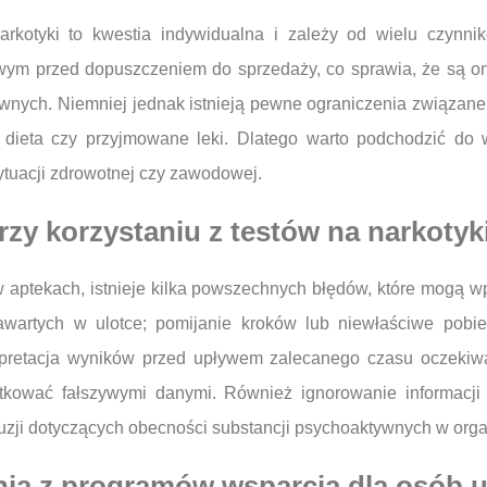
kotyki to kwestia indywidualna i zależy od wielu czynni
ym przed dopuszczeniem do sprzedaży, co sprawia, że są on
wnych. Niemniej jednak istnieją pewne ograniczenia związane
 dieta czy przyjmowane leki. Dlatego warto podchodzić do w
ytuacji zdrowotnej czy zawodowej.
rzy korzystaniu z testów na narkotyk
 w aptekach, istnieje kilka powszechnych błędów, które mogą 
 zawartych w ulotce; pomijanie kroków lub niewłaściwe pob
erpretacja wyników przed upływem zalecanego czasu oczekiwa
tkować fałszywymi danymi. Również ignorowanie informacji 
uzji dotyczących obecności substancji psychoaktywnych w orga
ania z programów wsparcia dla osób 