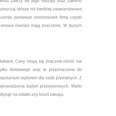
testu zależy od jego rodzaju oraz zakresu
zazwyczaj tańsze niż bardziej zaawansowane
ducenta, ponieważ renomowane firmy często
ka cenowa również mają znaczenie. W dużych
uktami. Ceny mogą się znacznie różnić nie
użytku domowego oraz te przeznaczone do
e popularnym wyborem dla osób prywatnych. Z
rzeprowadzenia badań przesiewowych. Warto
wpłynąć na ostateczny koszt zakupu.