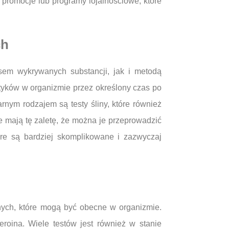
promocje lub programy lojalnościowe, które
ch
esem wykrywanych substancji, jak i metodą
otyków w organizmie przez określony czas po
arnym rodzajem są testy śliny, które również
 mają tę zaletę, że można je przeprowadzić
óre są bardziej skomplikowane i zazwyczaj
nych, które mogą być obecne w organizmie.
eroina. Wiele testów jest również w stanie