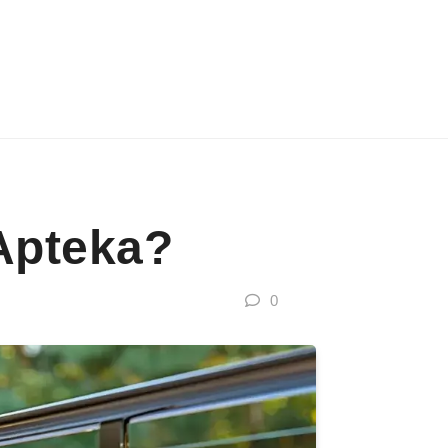
 Apteka?
0