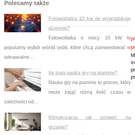
Polecamy także
Fotowoltaika 10 kw ile wyprodukuje
dziennie?
Nawigacja wpisu
Fotowoltaika o mocy 10 kW to
p
p
popularny wybór wśród osób, które chcą zainwestować w
M
odnawialne…
i
p
Ile trwa nauka gry na pianinie?
p
Nauka gry na pianinie to proces, który
może zająć różną ilość czasu w
zależności od…
Klimatyzacja jak ustawić na
grzanie?