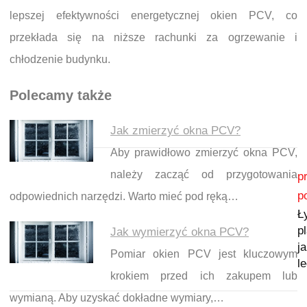
lepszej efektywności energetycznej okien PCV, co
przekłada się na niższe rachunki za ogrzewanie i
chłodzenie budynku.
Polecamy także
Jak zmierzyć okna PCV?
Aby prawidłowo zmierzyć okna PCV,
Nawigacja wpisu
należy zacząć od przygotowania
p
p
odpowiednich narzędzi. Warto mieć pod ręką…
Ł
p
Jak wymierzyć okna PCV?
j
Pomiar okien PCV jest kluczowym
l
krokiem przed ich zakupem lub
wymianą. Aby uzyskać dokładne wymiary,…