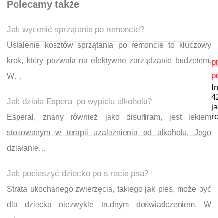
Polecamy także
Jak wycenić sprzątanie po remoncie?
Ustalenie kosztów sprzątania po remoncie to kluczowy
Nawigacja wpisu
krok, który pozwala na efektywne zarządzanie budżetem.
p
p
W…
I
4
Jak działa Esperal po wypiciu alkoholu?
ja
r
Esperal, znany również jako disulfiram, jest lekiem
stosowanym w terapii uzależnienia od alkoholu. Jego
działanie…
Jak pocieszyć dziecko po stracie psa?
Strata ukochanego zwierzęcia, takiego jak pies, może być
dla dziecka niezwykle trudnym doświadczeniem. W