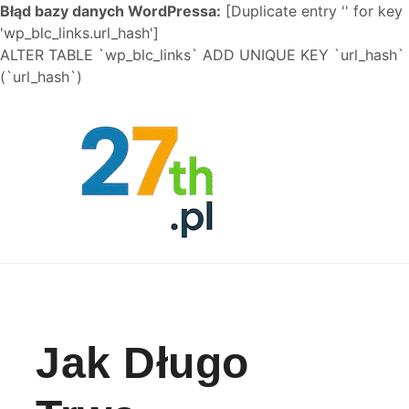
Błąd bazy danych WordPressa:
[Duplicate entry '' for key
'wp_blc_links.url_hash']
ALTER TABLE `wp_blc_links` ADD UNIQUE KEY `url_hash`
(`url_hash`)
Skip to content
Jak Długo