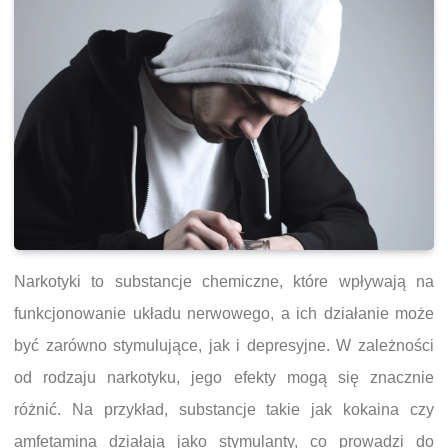
Narkotyki to substancje chemiczne, które wpływają na
funkcjonowanie układu nerwowego, a ich działanie może
być zarówno stymulujące, jak i depresyjne. W zależności
od rodzaju narkotyku, jego efekty mogą się znacznie
różnić. Na przykład, substancje takie jak kokaina czy
amfetamina działają jako stymulanty, co prowadzi do