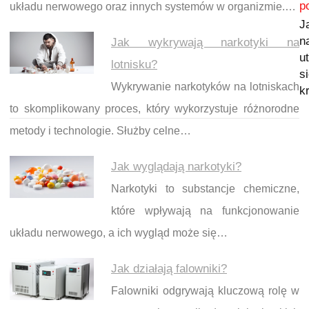
p
układu nerwowego oraz innych systemów w organizmie.…
J
n
Jak wykrywają narkotyki na
u
lotnisku?
s
Wykrywanie narkotyków na lotniskach
k
to skomplikowany proces, który wykorzystuje różnorodne
metody i technologie. Służby celne…
Jak wyglądają narkotyki?
Narkotyki to substancje chemiczne,
które wpływają na funkcjonowanie
układu nerwowego, a ich wygląd może się…
Jak działają falowniki?
Falowniki odgrywają kluczową rolę w