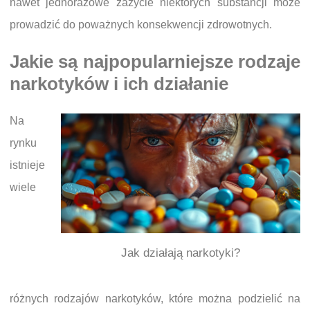
nawet jednorazowe zażycie niektórych substancji może
prowadzić do poważnych konsekwencji zdrowotnych.
Jakie są najpopularniejsze rodzaje
narkotyków i ich działanie
Na
rynku
istnieje
wiele
Jak działają narkotyki?
różnych rodzajów narkotyków, które można podzielić na