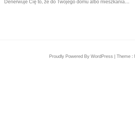
Denerwuje Cię to, że do Twojego domu albo mieszkania…
Proudly Powered By WordPress
|
Theme : 