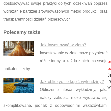
dostosowywać swoje praktyki do tych oczekiwań poprzez
wdrażanie bardziej zrównoważonych metod produkcji oraz
transparentności działań biznesowych.
Polecamy także
Jak inwestować w złoto?
Inwestowanie w złoto może przybierać
Nawigacja wpisu
różne formy, a każda z nich ma swoje
p
p
unikalne cechy…
J
i
Jak obliczyć ile kupić wykładziny?
w
Obliczenie ilości wykładziny, jaką
należy zakupić, może wydawać się
skomplikowane, jednak z odpowiednimi wskazówkami