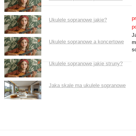
Nawigacja wpisu
p
Ukulele sopranowe jakie?
p
J
Ukulele sopranowe a koncertowe
m
s
Ukulele sopranowe jakie struny?
Jaka skale ma ukulele sopranowe