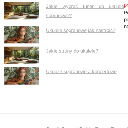
Nawigacja wpisu
p
Jakie wybrać tuner do ukulele
P
sopranowe?
p
n
Ukulele sopranowe jak nastroić?
Jakie struny do ukulele?
Ukulele sopranowe a koncertowe