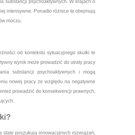
ia substancji psychoaktywnych. W krajach o
iej intensywne. Ponadto różnice te obejmują
tów moczu.
ności od kontekstu sytuacyjnego skutki te
ywny wynik może prowadzić do utraty pracy
ania substancji psychoaktywnych i mogą
eniu nowej pracy ze względu na negatywne
wnież prowadzić do konsekwencji prawnych,
jących.
ki?
a stale poszukują innowacyjnych rozwiązań,