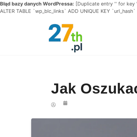
Błąd bazy danych WordPressa:
[Duplicate entry '' for key 
ALTER TABLE `wp_blc_links` ADD UNIQUE KEY `url_hash` (
Skip to content
Jak Oszukac