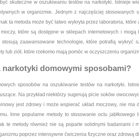
być skuteczne w oszukiwaniu testów na narkotyki. Istnieje wi
ktywnych w organizmie. Jednym z najczęściej stosowanych sp
ak ta metoda może być łatwo wykryta przez laboratoria, które a
 moczy, które są dostępne w sklepach internetowych i mogą 
j stosują zaawansowane technologie, które potrafią wykryć s
y lub ziół, które rzekomo mają pomóc w oczyszczeniu organizm
a narkotyki domowymi sposobami?
mowych sposobów na oszukiwanie testów na narkotyki. Istni
uszące. Na przykład niektórzy sugerują picie soków owocowych
awinowy jest zdrowy i może wspierać układ moczowy, nie ma
mu. Inne popularne metody to stosowanie octu jabłkowego l
ak te metody również nie są poparte solidnymi badaniami i 
organizmu poprzez intensywne ćwiczenia fizyczne oraz zdrową 