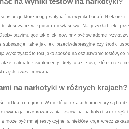
nąć na wyniki testów na narkotyki?
e substancji, które mogą wpłynąć na wyniki badań. Niektóre 
lub stosowane w sposób niewłaściwy. Na przykład leki pr
 Osoby przyjmujące takie leki powinny być świadome ryzyka zw
 substancje, takie jak leki przeciwdepresyjne czy środki us
ują wykorzystać te leki jako sposób na oszukiwanie testów, c
także naturalne suplementy diety oraz zioła, które rzekomo
st często kwestionowana.
tami na narkotyki w różnych krajach?
ści od kraju i regionu. W niektórych krajach procedury są bardz
m wymaga przeprowadzania testów na narkotyki jako części pr
a może być mniej restrykcyjne, a niektóre kraje wręcz zaka