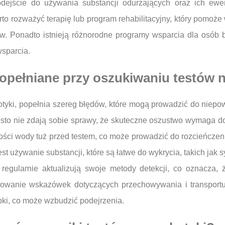
dejście do używania substancji odurzających oraz ich ew
 rozważyć terapię lub program rehabilitacyjny, który pomoże 
 Ponadto istnieją różnorodne programy wsparcia dla osób b
wsparcia.
popełniane przy oszukiwaniu testów 
kotyki, popełnia szereg błędów, które mogą prowadzić do nie
sto nie zdają sobie sprawy, że skuteczne oszustwo wymaga d
ilości wody tuż przed testem, co może prowadzić do rozcieńczen
 używanie substancji, które są łatwe do wykrycia, takich jak s
 regularnie aktualizują swoje metody detekcji, co oznacza, 
norowanie wskazówek dotyczących przechowywania i transpor
ki, co może wzbudzić podejrzenia.