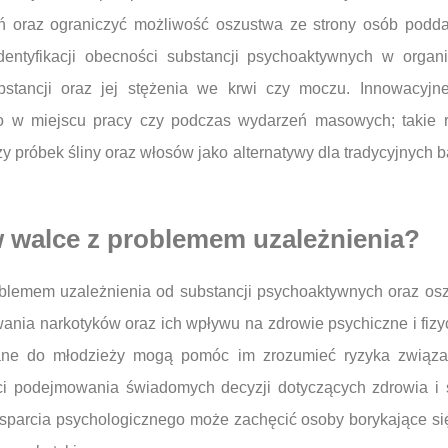
ań oraz ograniczyć możliwość oszustwa ze strony osób po
dentyfikacji obecności substancji psychoaktywnych w organ
bstancji oraz jej stężenia we krwi czy moczu. Innowacyjn
o w miejscu pracy czy podczas wydarzeń masowych; takie 
y próbek śliny oraz włosów jako alternatywy dla tradycyjnych 
 walce z problemem uzależnienia?
blemem uzależnienia od substancji psychoaktywnych oraz oszu
ia narkotyków oraz ich wpływu na zdrowie psychiczne i fizy
wane do młodzieży mogą pomóc im zrozumieć ryzyka związ
ci podejmowania świadomych decyzji dotyczących zdrowia i 
wsparcia psychologicznego może zachęcić osoby borykające s