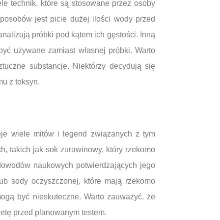
ele technik, które są stosowane przez osoby
osobów jest picie dużej ilości wody przed
nalizują próbki pod kątem ich gęstości. Inną
być używane zamiast własnej próbki. Warto
ztuczne substancje. Niektórzy decydują się
u z toksyn.
eje wiele mitów i legend związanych z tym
, takich jak sok żurawinowy, który rzekomo
 dowodów naukowych potwierdzających jego
ub sody oczyszczonej, które mają rzekomo
mogą być nieskuteczne. Warto zauważyć, że
dietę przed planowanym testem.