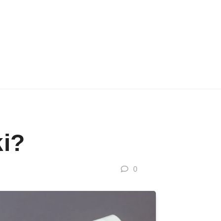
ki?
0