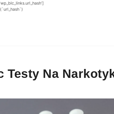
'wp_blc_links.url_hash']
`url_hash`)
 Testy Na Narkoty