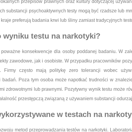
 lokalnych przepisów prawnych oraz kultury dotyczącej używan
ych substancji psychoaktywnych testy mogą być rzadsze lub mn
kraje preferują badania krwi lub śliny zamiast tradycyjnych tes
 wyniku testu na narkotyki?
 poważne konsekwencje dla osoby poddanej badaniu. W zależ
kty zawodowe, jak i osobiste. W przypadku pracowników pozyt
 Firmy często mają politykę zero tolerancji wobec używ
 badań. Poza tym osoba może napotkać trudności w znalezi
ami zdrowotnymi lub prawnymi. Pozytywny wynik testu może ró
ałalność przestępczą związaną z używaniem substancji odurza
wykorzystywane w testach na narkoty
zwoju metod przeprowadzania testów na narkotyki. Laboratori