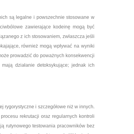
z nich są legalne i powszechnie stosowane w
zeciwbólowe zawierające kodeinę mogą być
iązanego z ich stosowaniem, zwłaszcza jeśli
pokajające, również mogą wpływać na wyniki
o może prowadzić do poważnych konsekwencji
 mają działanie detoksykujące; jednak ich
iej rygorystyczne i szczegółowe niż w innych.
ocesu rekrutacji oraz regularnych kontroli
zują rutynowego testowania pracowników bez