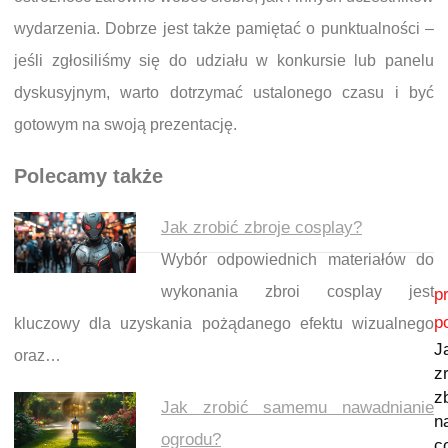
wydarzenia. Dobrze jest także pamiętać o punktualności –
jeśli zgłosiliśmy się do udziału w konkursie lub panelu
dyskusyjnym, warto dotrzymać ustalonego czasu i być
gotowym na swoją prezentację.
Polecamy także
Jak zrobić zbroje cosplay?
Wybór odpowiednich materiałów do
Nawigacja wpisu
wykonania zbroi cosplay jest
p
p
kluczowy dla uzyskania pożądanego efektu wizualnego
J
oraz…
z
z
Jak zrobić samemu nawadnianie
n
ogrodu?
c