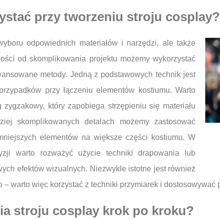
zystać przy tworzeniu stroju cosplay?
 wyboru odpowiednich materiałów i narzędzi, ale także
ności od skomplikowania projektu możemy wykorzystać
awansowane metody. Jedną z podstawowych technik jest
i przypadków przy łączeniu elementów kostiumu. Warto
eg zygzakowy, który zapobiega strzępieniu się materiału
dziej skomplikowanych detalach możemy zastosować
 mniejszych elementów na większe części kostiumu. W
zji warto rozważyć użycie techniki drapowania lub
wych efektów wizualnych. Niezwykle istotne jest również
– warto więc korzystać z techniki przymiarek i dostosowywać 
a stroju cosplay krok po kroku?