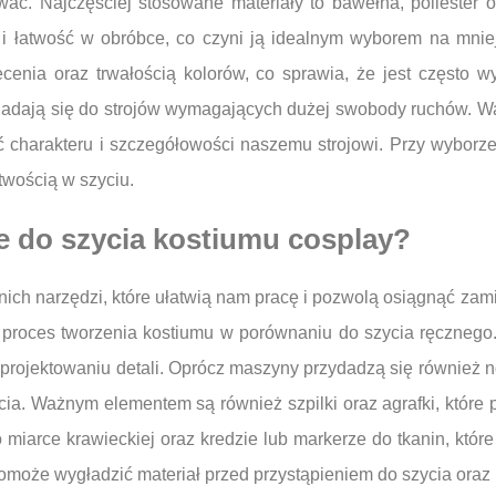
ać. Najczęściej stosowane materiały to bawełna, poliester o
 łatwość w obróbce, co czyni ją idealnym wyborem na mniej 
ecenia oraz trwałością kolorów, co sprawia, że jest często 
 nadają się do strojów wymagających dużej swobody ruchów. Wa
ć charakteru i szczegółowości naszemu strojowi. Przy wyborze 
twością w szyciu.
e do szycia kostiumu cosplay?
nich narzędzi, które ułatwią nam pracę i pozwolą osiągnąć za
a proces tworzenia kostiumu w porównaniu do szycia ręczneg
rojektowaniu detali. Oprócz maszyny przydadzą się również noż
ia. Ważnym elementem są również szpilki oraz agrafki, które
iarce krawieckiej oraz kredzie lub markerze do tkanin, które u
omoże wygładzić materiał przed przystąpieniem do szycia ora