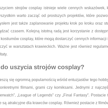
zyciem strojów cosplay istnieje wiele cennych wskazówek, kt
 wszystkim warto zacząć od prostszych projektów, które pozw
słem jest także zaplanowanie projektu krok po kroku oraz s
ądzać czasem. Kolejną istotną radą jest korzystanie z dostęp
kostiumów cosplay, które mogą dostarczyć cennych informacji i 
zyć w warsztatach krawieckich. Ważne jest również regularn
taty.
 do uszycia strojów cosplay?
 cieszą się ogromną popularnością wśród entuzjastów tego hobb
konkretnymi filmami, grami czy komiksami. Jednymi z najczęś
rwatch”, „League of Legends” czy „Final Fantasy”. Postacie 
e są atrakcyjne dla krawców cosplay. Również postacie z fil