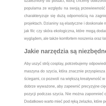
uzależniony od postaci, którą chcemy odwzorow
popularna ze względu na swoją przewiewność i
charakteryzuje się dużą odpornością na zagni
projektach. Dzianiny są elastyczne i doskonale
jak filc czy skóra ekologiczna, które mogą doda
wyglądem, ale także komfortem noszenia oraz ła
Jakie narzędzia są niezbędn
Aby uszyć strój cosplay, potrzebujemy odpowied
maszyna do szycia, która znacznie przyspiesz
ściegami, co pozwoli na większą kreatywność w p
dobrze wyważone, aby zapewnić precyzyjne cięc
pozycji podczas szycia. Nie można zapomnieć o m
Dodatkowo warto mieć pod ręką żelazko, które p