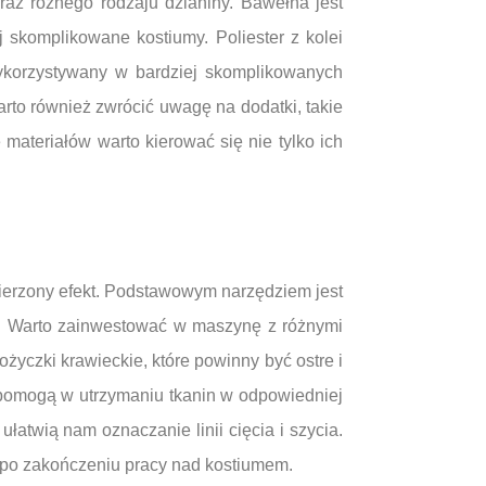
raz różnego rodzaju dzianiny. Bawełna jest
skomplikowane kostiumy. Poliester z kolei
wykorzystywany w bardziej skomplikowanych
rto również zwrócić uwagę na dodatki, takie
materiałów warto kierować się nie tylko ich
mierzony efekt. Podstawowym narzędziem jest
o. Warto zainwestować w maszynę z różnymi
yczki krawieckie, które powinny być ostre i
 pomogą w utrzymaniu tkanin w odpowiedniej
łatwią nam oznaczanie linii cięcia i szycia.
z po zakończeniu pracy nad kostiumem.