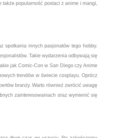
 także popularność postaci z anime i mangi,
z spotkania innych pasjonatów tego hobby.
esjonalistów. Takie wydarzenia odbywają się
takie jak Comic-Con w San Diego czy Anime
nowych trendów w świecie cosplayu. Oprócz
pertów branży. Warto również zwrócić uwagę
bnych zainteresowaniach oraz wymienić się
rzez długi czas po uszyciu. Po zakończeniu