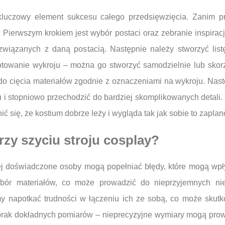
 kluczowy element sukcesu całego przedsięwzięcia. Zanim p
Pierwszym krokiem jest wybór postaci oraz zebranie inspirac
 związanych z daną postacią. Następnie należy stworzyć list
zygotowanie wykroju – można go stworzyć samodzielnie lub sk
do cięcia materiałów zgodnie z oznaczeniami na wykroju. Nas
 i stopniowo przechodzić do bardziej skomplikowanych detali.
ć się, że kostium dobrze leży i wygląda tak jak sobie to zapla
rzy szyciu stroju cosplay?
iej doświadczone osoby mogą popełniać błędy, które mogą wpły
obór materiałów, co może prowadzić do nieprzyjemnych ni
my napotkać trudności w łączeniu ich ze sobą, co może sku
rak dokładnych pomiarów – nieprecyzyjne wymiary mogą prow