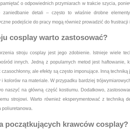
pamiętać o odpowiednich przymiarach w trakcie szycia, poniew
o zaniedbanie detali – często to właśnie drobne element
czne podejście do pracy mogą również prowadzić do frustracji 
roju cosplay warto zastosować?
nia stroju cosplay jest jego zdobienie. Istnieje wiele te
spośród innych. Jedną z popularnych metod jest haftowanie,
ć czasochłonny, ale efekty są często imponujące. Inną techniką 
i kolorów na materiale. W przypadku bardziej trójwymiarowyc
łatwo naszyć na główną część kostiumu. Dodatkowo, zastosowan
całemu strojowi. Warto również eksperymentować z techniką 
a poliuretanowa.
dla początkujących krawców cosplay?