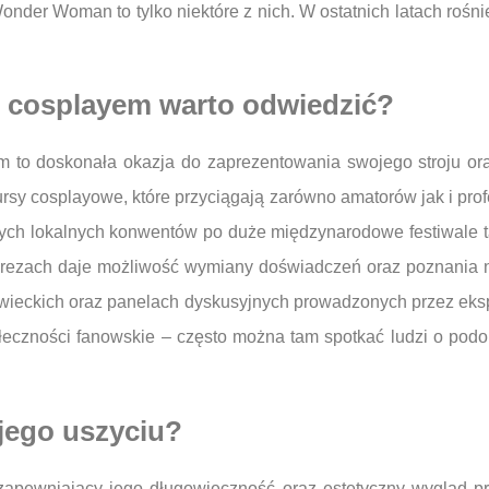
der Woman to tylko niektóre z nich. W ostatnich latach rośnie
z cosplayem warto odwiedzić?
 to doskonała okazja do zaprezentowania swojego stroju ora
rsy cosplayowe, które przyciągają zarówno amatorów jak i prof
łych lokalnych konwentów po duże międzynarodowe festiwale 
prezach daje możliwość wymiany doświadczeń oraz poznania 
wieckich oraz panelach dyskusyjnych prowadzonych przez eks
łeczności fanowskie – często można tam spotkać ludzi o podo
 jego uszyciu?
 zapewniający jego długowieczność oraz estetyczny wygląd p