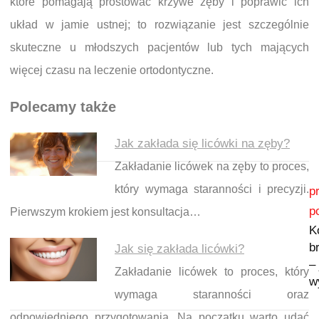
które pomagają prostować krzywe zęby i poprawić ich
układ w jamie ustnej; to rozwiązanie jest szczególnie
skuteczne u młodszych pacjentów lub tych mających
więcej czasu na leczenie ortodontyczne.
Polecamy także
Jak zakłada się licówki na zęby?
Zakładanie licówek na zęby to proces,
Nawigacja wpisu
który wymaga staranności i precyzji.
p
p
Pierwszym krokiem jest konsultacja…
K
b
Jak się zakłada licówki?
–
Zakładanie licówek to proces, który
w
wymaga staranności oraz
odpowiedniego przygotowania. Na początku warto udać