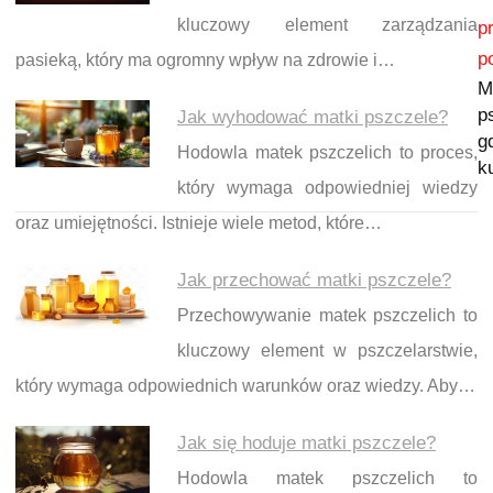
Nawigacja wpisu
kluczowy element zarządzania
p
p
pasieką, który ma ogromny wpływ na zdrowie i…
M
p
Jak wyhodować matki pszczele?
g
Hodowla matek pszczelich to proces,
k
który wymaga odpowiedniej wiedzy
oraz umiejętności. Istnieje wiele metod, które…
Jak przechować matki pszczele?
Przechowywanie matek pszczelich to
kluczowy element w pszczelarstwie,
który wymaga odpowiednich warunków oraz wiedzy. Aby…
Jak się hoduje matki pszczele?
Hodowla matek pszczelich to