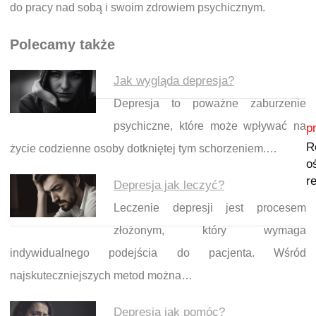
do pracy nad sobą i swoim zdrowiem psychicznym.
Polecamy także
Jak wygląda depresja?
Depresja to poważne zaburzenie
Nawigacja wpisu
psychiczne, które może wpływać na
p
R
życie codzienne osoby dotkniętej tym schorzeniem.…
o
r
Depresja jak leczyć?
Leczenie depresji jest procesem
złożonym, który wymaga
indywidualnego podejścia do pacjenta. Wśród
najskuteczniejszych metod można…
Depresja jak pomóc?