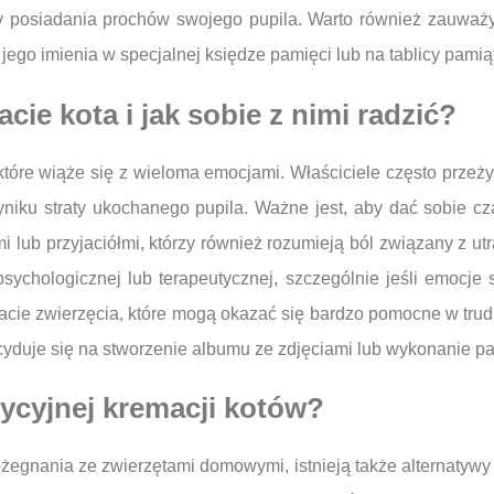
by posiadania prochów swojego pupila. Warto również zauważyć
ego imienia w specjalnej księdze pamięci lub na tablicy pamią
cie kota i jak sobie z nimi radzić?
które wiąże się z wieloma emocjami. Właściciele często przeży
niku straty ukochanego pupila. Ważne jest, aby dać sobie czas
i lub przyjaciółmi, którzy również rozumieją ból związany z 
ychologicznej lub terapeutycznej, szczególnie jeśli emocje st
acie zwierzęcia, które mogą okazać się bardzo pomocne w trud
yduje się na stworzenie albumu ze zdjęciami lub wykonanie pa
dycyjnej kremacji kotów?
egnania ze zwierzętami domowymi, istnieją także alternatywy d