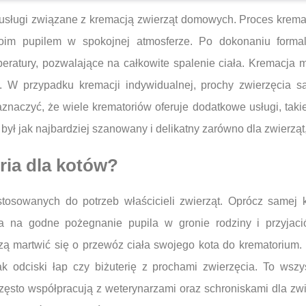
 usługi związane z kremacją zwierząt domowych. Proces kremacj
im pupilem w spokojnej atmosferze. Po dokonaniu formal
eratury, pozwalające na całkowite spalenie ciała. Kremacja
a. W przypadku kremacji indywidualnej, prochy zwierzęcia 
znaczyć, że wiele krematoriów oferuje dodatkowe usługi, tak
był jak najbardziej szanowany i delikatny zarówno dla zwierząt,
ria dla kotów?
stosowanych do potrzeb właścicieli zwierząt. Oprócz samej 
a na godne pożegnanie pupila w gronie rodziny i przyjaciół
szą martwić się o przewóz ciała swojego kota do krematorium
jak odciski łap czy biżuterię z prochami zwierzęcia. To wsz
zęsto współpracują z weterynarzami oraz schroniskami dla z