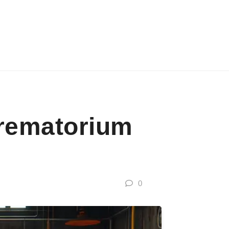
Krematorium
0