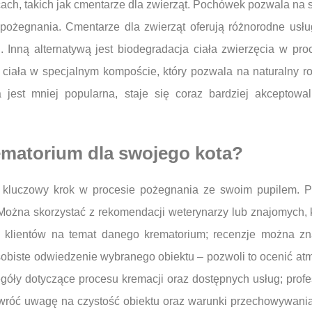
ach, takich jak cmentarze dla zwierząt. Pochówek pozwala na s
a pożegnania. Cmentarze dla zwierząt oferują różnorodne us
 Inną alternatywą jest biodegradacja ciała zwierzęcia w pr
ała w specjalnym kompoście, który pozwala na naturalny roz
jest mniej popularna, staje się coraz bardziej akceptowa
ematorium dla swojego kota?
 kluczowy krok w procesie pożegnania ze swoim pupilem. P
. Można skorzystać z rekomendacji weterynarzy lub znajomych
h klientów na temat danego krematorium; recenzje można zna
biste odwiedzenie wybranego obiektu – pozwoli to ocenić atm
zegóły dotyczące procesu kremacji oraz dostępnych usług; prof
. Zwróć uwagę na czystość obiektu oraz warunki przechowywania