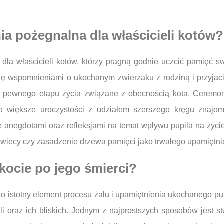
a pożegnalna dla właścicieli kotów?
a właścicieli kotów, którzy pragną godnie uczcić pamięć sw
ię wspomnieniami o ukochanym zwierzaku z rodziną i przyjac
e pewnego etapu życia związane z obecnością kota. Ceremon
o większe uroczystości z udziałem szerszego kręgu znajo
 anegdotami oraz refleksjami na temat wpływu pupila na życie 
 świecy czy zasadzenie drzewa pamięci jako trwałego upamiętni
kocie po jego śmierci?
to istotny element procesu żalu i upamiętnienia ukochanego pu
 oraz ich bliskich. Jednym z najprostszych sposobów jest s