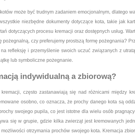
a kotów może być trudnym zadaniem emocjonalnym, dlatego wa
szystkie niezbędne dokumenty dotyczące kota, takie jak kar
ań dotyczących procesu kremacji oraz dostępnych usług. Warto
 pożegnalną, czy preferujemy prostszą formę pożegnania? Prz
na refleksję i przemyślenie swoich uczuć związanych z utrat
iątkę lub symboliczne pożegnanie.
emacją indywidualną a zbiorową?
o kremacji, często zastanawiają się nad różnicami między k
remowane osobno, co oznacza, że prochy danego kota są oddzi
prochy swojego pupila, co jest istotne dla wielu osób pragn
wa się w grupie, gdzie kilka zwierząt jest kremowanych jed
ą możliwości otrzymania prochów swojego kota. Kremacja zbio