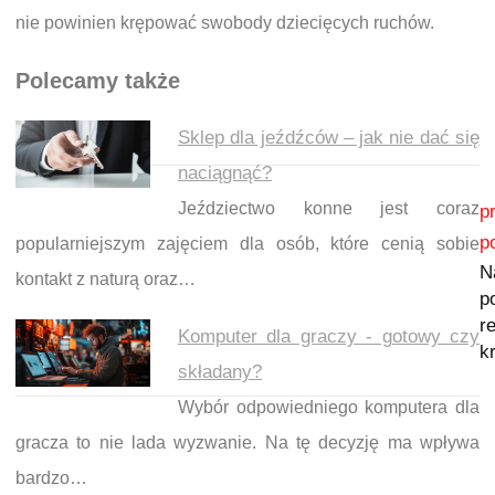
nie powinien krępować swobody dziecięcych ruchów.
Polecamy także
Sklep dla jeźdźców – jak nie dać się
naciągnąć?
Nawigacja wpisu
Jeździectwo konne jest coraz
p
p
popularniejszym zajęciem dla osób, które cenią sobie
N
kontakt z naturą oraz…
p
re
Komputer dla graczy - gotowy czy
k
składany?
Wybór odpowiedniego komputera dla
gracza to nie lada wyzwanie. Na tę decyzję ma wpływa
bardzo…