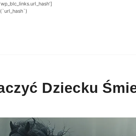
'wp_blc_links.url_hash']
`url_hash`)
aczyć Dziecku Śmi