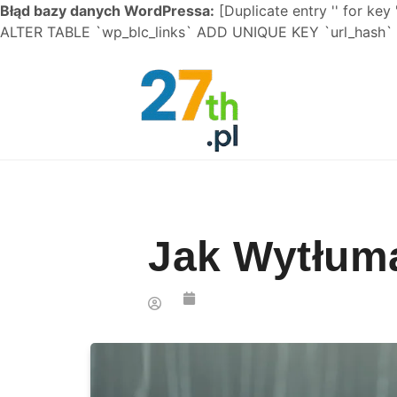
Błąd bazy danych WordPressa:
[Duplicate entry '' for key 
ALTER TABLE `wp_blc_links` ADD UNIQUE KEY `url_hash` (
Skip to content
Jak Wytłum