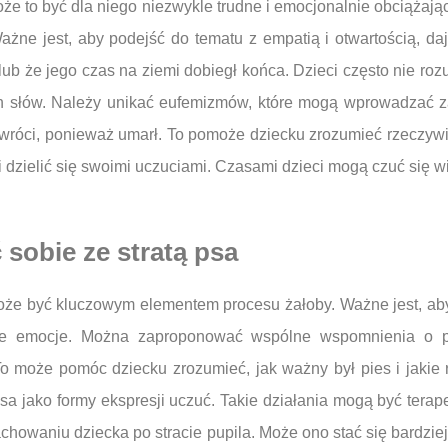
że to być dla niego niezwykle trudne i emocjonalnie obciążaj
ażne jest, aby podejść do tematu z empatią i otwartością, d
lub że jego czas na ziemi dobiegł końca. Dzieci często nie roz
ych słów. Należy unikać eufemizmów, które mogą wprowadzać 
e wróci, ponieważ umarł. To pomoże dziecku zrozumieć rzeczywi
 dzielić się swoimi uczuciami. Czasami dzieci mogą czuć się wi
sobie ze stratą psa
oże być kluczowym elementem procesu żałoby. Ważne jest, ab
e emocje. Można zaproponować wspólne wspomnienia o psi
o może pomóc dziecku zrozumieć, jak ważny był pies i jakie 
sa jako formy ekspresji uczuć. Takie działania mogą być ter
howaniu dziecka po stracie pupila. Może ono stać się bardziej