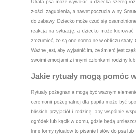
Utrata psa może wywołać u dziecka szereg różny
złości, zagubienia, a nawet poczucia winy. Smut
do zabawy. Dziecko może czuć się osamotnione 
reakcja na sytuację, a dziecko może kierować 
zrozumieć, że są one normalne w obliczu straty.
Ważne jest, aby wyjaśnić im, że śmierć jest cz
swoimi emocjami z innymi członkami rodziny lub 
Jakie rytuały mogą pomóc 
Rytuały pożegnania mogą być ważnym elemente
ceremonii pożegnalnej dla pupila może być sp
bliskich przyjaciół i rodzinę, aby wspólnie ws
ogródek lub kącik w domu, gdzie będą umieszczo
Inne formy rytuałów to pisanie listów do psa l