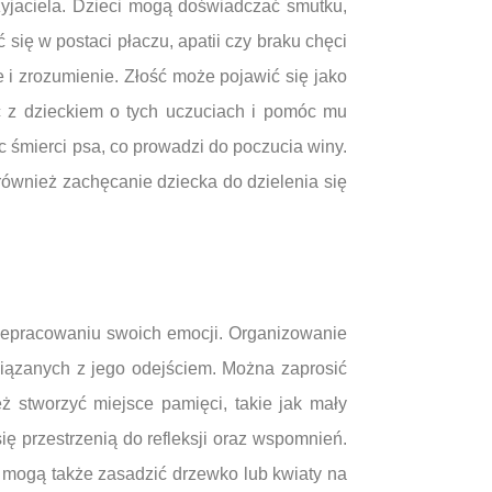
rzyjaciela. Dzieci mogą doświadczać smutku,
się w postaci płaczu, apatii czy braku chęci
i zrozumienie. Złość może pojawić się jako
ać z dzieckiem o tych uczuciach i pomóc mu
c śmierci psa, co prowadzi do poczucia winy.
również zachęcanie dziecka do dzielenia się
zepracowaniu swoich emocji. Organizowanie
iązanych z jego odejściem. Można zaprosić
eż stworzyć miejsce pamięci, takie jak mały
ę przestrzenią do refleksji oraz wspomnień.
i mogą także zasadzić drzewko lub kwiaty na