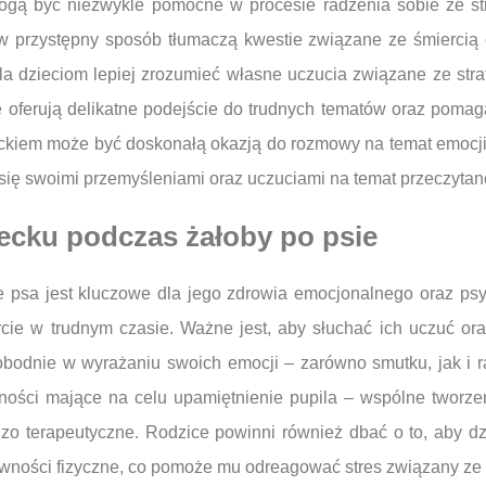
ogą być niezwykle pomocne w procesie radzenia sobie ze stratą
w przystępny sposób tłumaczą kwestie związane ze śmiercią o
wala dzieciom lepiej zrozumieć własne uczucia związane ze stra
re oferują delikatne podejście do trudnych tematów oraz pomag
ieckiem może być doskonałą okazją do rozmowy na temat emocji
się swoimi przemyśleniami oraz uczuciami na temat przeczytanej
iecku podczas żałoby po psie
e psa jest kluczowe dla jego zdrowia emocjonalnego oraz ps
cie w trudnym czasie. Ważne jest, aby słuchać ich uczuć ora
wobodnie w wyrażaniu swoich emocji – zarówno smutku, jak i 
ości mające na celu upamiętnienie pupila – wspólne tworze
o terapeutyczne. Rodzice powinni również dbać o to, aby d
wności fizyczne, co pomoże mu odreagować stres związany ze s