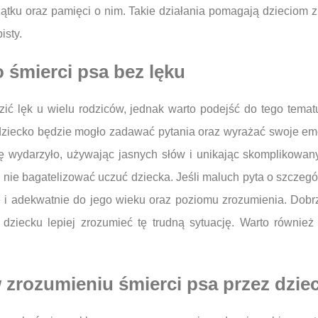
tku oraz pamięci o nim. Takie działania pomagają dzieciom z
isty.
 śmierci psa bez lęku
 lęk u wielu rodziców, jednak warto podejść do tego tematu 
j dziecko będzie mogło zadawać pytania oraz wyrażać swoje e
ię wydarzyło, używając jasnych słów i unikając skomplikow
nie bagatelizować uczuć dziecka. Jeśli maluch pyta o szczegóły
 i adekwatnie do jego wieku oraz poziomu zrozumienia. Dobrze
 dziecku lepiej zrozumieć tę trudną sytuację. Warto również
 zrozumieniu śmierci psa przez dzie