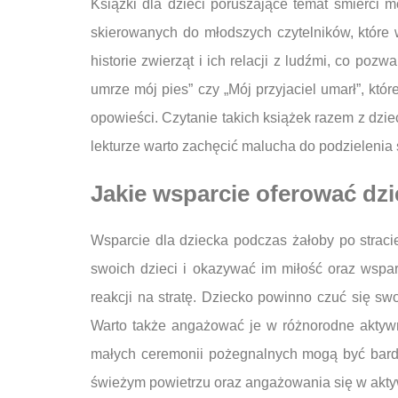
Książki dla dzieci poruszające temat śmierci m
skierowanych do młodszych czytelników, które 
historie zwierząt i ich relacji z ludźmi, co poz
umrze mój pies” czy „Mój przyjaciel umarł”, któ
opowieści. Czytanie takich książek razem z dz
lekturze warto zachęcić malucha do podzielenia 
Jakie wsparcie oferować dz
Wsparcie dla dziecka podczas żałoby po straci
swoich dzieci i okazywać im miłość oraz wspar
reakcji na stratę. Dziecko powinno czuć się s
Warto także angażować je w różnorodne aktywn
małych ceremonii pożegnalnych mogą być bardz
świeżym powietrzu oraz angażowania się w akty