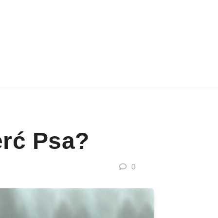
erć Psa?
0