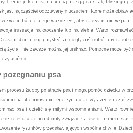
ch emocji, które są naturalną reakcją na stratę bliskiego p
ek jest najczęściej odczuwanym uczuciem, które może objawiać 
w swoim bólu, dlatego ważne jest, aby zapewnić mu wsparcie 
swoje frustracje na otoczenie lub na siebie. Warto rozmawi
 Czasami dzieci mogą myśleć, że mogły coś zrobić, aby zapobie
ęścią życia i nie zawsze można jej uniknąć. Pomocne może być 
przyjaciółmi.
w pożegnaniu psa
m procesu żałoby po stracie psa i mogą pomóc dziecku w pr
osobem na uhonorowanie jego życia oraz wyrażenie uczuć zw
pominać psa i dzielić się miłymi wspomnieniami. Warto równi
ne zdjęcia oraz przedmioty związane z psem. To może stać si
ub tworzenie rysunków przedstawiających wspólne chwile. Dziec