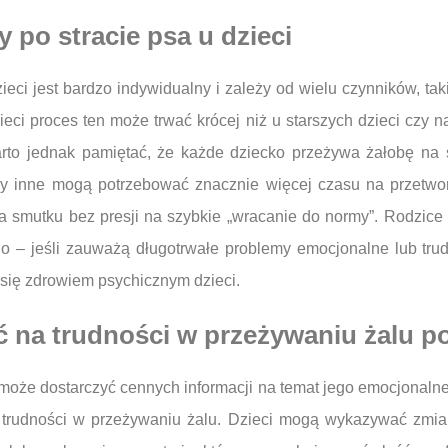
 po stracie psa u dzieci
ieci jest bardzo indywidualny i zależy od wielu czynników, ta
ieci proces ten może trwać krócej niż u starszych dzieci czy 
 Warto jednak pamiętać, że każde dziecko przeżywa żałobę n
dy inne mogą potrzebować znacznie więcej czasu na przetwor
ia smutku bez presji na szybkie „wracanie do normy”. Rodzi
o – jeśli zauważą długotrwałe problemy emocjonalne lub tru
 się zdrowiem psychicznym dzieci.
 na trudności w przeżywaniu żalu po
oże dostarczyć cennych informacji na temat jego emocjonalnego
trudności w przeżywaniu żalu. Dzieci mogą wykazywać zmian