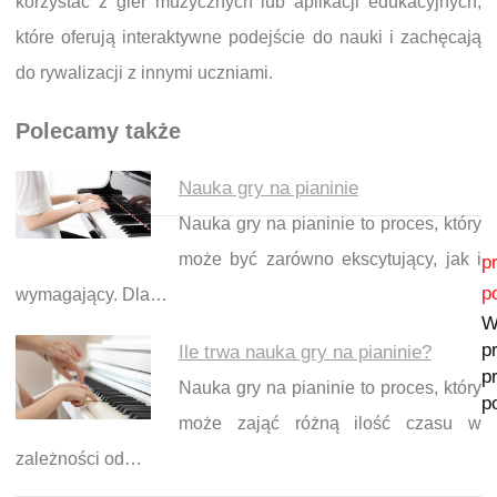
korzystać z gier muzycznych lub aplikacji edukacyjnych,
które oferują interaktywne podejście do nauki i zachęcają
do rywalizacji z innymi uczniami.
Polecamy także
Nauka gry na pianinie
Nauka gry na pianinie to proces, który
Nawigacja wpisu
może być zarówno ekscytujący, jak i
p
p
wymagający. Dla…
W
p
Ile trwa nauka gry na pianinie?
p
Nauka gry na pianinie to proces, który
p
może zająć różną ilość czasu w
zależności od…