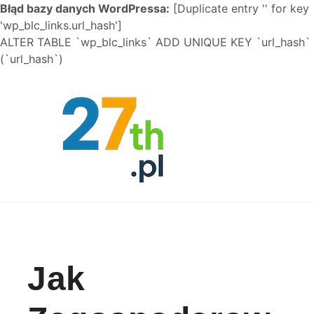
Błąd bazy danych WordPressa:
[Duplicate entry '' for key
'wp_blc_links.url_hash']
ALTER TABLE `wp_blc_links` ADD UNIQUE KEY `url_hash`
(`url_hash`)
Skip to content
Jak