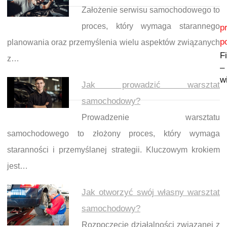
Założenie serwisu samochodowego to
Nawigacja wpisu
proces, który wymaga starannego
p
p
planowania oraz przemyślenia wielu aspektów związanych
F
z…
–
w
Jak prowadzić warsztat
samochodowy?
Prowadzenie warsztatu
samochodowego to złożony proces, który wymaga
staranności i przemyślanej strategii. Kluczowym krokiem
jest…
Jak otworzyć swój własny warsztat
samochodowy?
Rozpoczęcie działalności związanej z