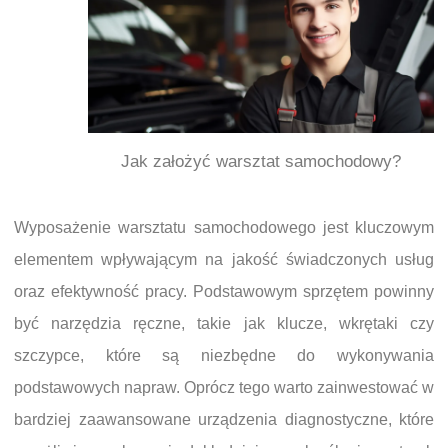
Jak założyć warsztat samochodowy?
Wyposażenie warsztatu samochodowego jest kluczowym
elementem wpływającym na jakość świadczonych usług
oraz efektywność pracy. Podstawowym sprzętem powinny
być narzędzia ręczne, takie jak klucze, wkrętaki czy
szczypce, które są niezbędne do wykonywania
podstawowych napraw. Oprócz tego warto zainwestować w
bardziej zaawansowane urządzenia diagnostyczne, które