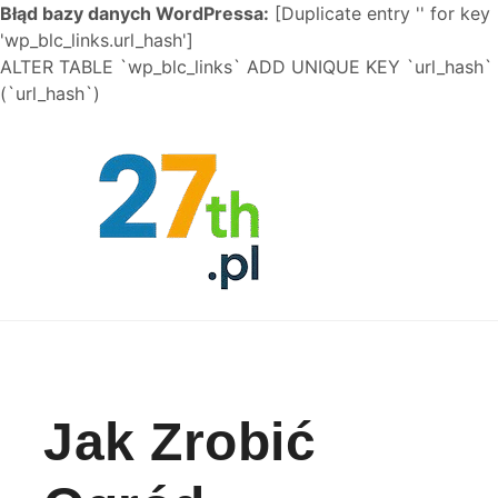
Błąd bazy danych WordPressa:
[Duplicate entry '' for key
'wp_blc_links.url_hash']
ALTER TABLE `wp_blc_links` ADD UNIQUE KEY `url_hash`
(`url_hash`)
Skip to content
Jak Zrobić