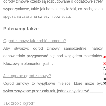
ogrody zimowe często są rozbudowane o dodatkowe strefy
wypoczynkowe, takie jak hamaki czy leżaki, co zachęca do
spędzania czasu na świeżym powietrzu.
Polecamy także
Ogród zimowy jak zrobić samemu?
Aby stworzyć ogród zimowy samodzielnie, należy
Nawigacja wpisu
odpowiednio przygotować się pod względem materiałów.
p
p
Kluczowym elementem jest…
G
k
Jak ogrzać ogród zimowy?
m
p
Ogród zimowy to wyjątkowe miejsce, które może być
wykorzystywane przez cały rok, jednak aby cieszyć…
Jak zrobić ogród?