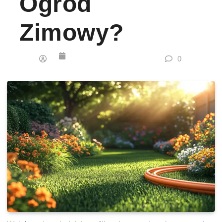
Ogród
Zimowy?
0