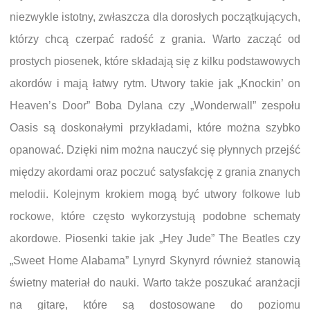
niezwykle istotny, zwłaszcza dla dorosłych początkujących,
którzy chcą czerpać radość z grania. Warto zacząć od
prostych piosenek, które składają się z kilku podstawowych
akordów i mają łatwy rytm. Utwory takie jak „Knockin’ on
Heaven’s Door” Boba Dylana czy „Wonderwall” zespołu
Oasis są doskonałymi przykładami, które można szybko
opanować. Dzięki nim można nauczyć się płynnych przejść
między akordami oraz poczuć satysfakcję z grania znanych
melodii. Kolejnym krokiem mogą być utwory folkowe lub
rockowe, które często wykorzystują podobne schematy
akordowe. Piosenki takie jak „Hey Jude” The Beatles czy
„Sweet Home Alabama” Lynyrd Skynyrd również stanowią
świetny materiał do nauki. Warto także poszukać aranżacji
na gitarę, które są dostosowane do poziomu