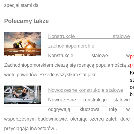
specjalistami ds.
Polecamy także
Konstrukcje stalowe
zachodniopomorskie
Nawigacja wpisu
Konstrukcje stalowe w
p
p
Zachodniopomorskiem cieszą się rosnącą popularnością z
K
wielu powodów. Przede wszystkim stal jako…
s
o
Nowoczesne konstrukcje stalowe
b
Nowoczesne konstrukcje stalowe
odgrywają kluczową rolę w
współczesnym budownictwie, oferując szereg zalet, które
przyciągają inwestorów…