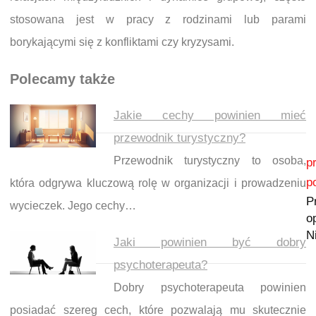
stosowana jest w pracy z rodzinami lub parami
borykającymi się z konfliktami czy kryzysami.
Polecamy także
Jakie cechy powinien mieć
przewodnik turystyczny?
Nawigacja wpisu
Przewodnik turystyczny to osoba,
p
p
która odgrywa kluczową rolę w organizacji i prowadzeniu
P
wycieczek. Jego cechy…
o
N
Jaki powinien być dobry
psychoterapeuta?
Dobry psychoterapeuta powinien
posiadać szereg cech, które pozwalają mu skutecznie