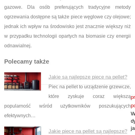
gazowe. Dla osób preferujących tradycyjne metody
ogrzewania dostępne są także piece węglowe czy olejowe;
jednak ich wpływ na środowisko jest znacznie większy niż
w przypadku technologii opartych na biomasie czy energii
odnawialnej.
Polecamy także
Jakie są najlepsze piece na pellet?
Piec na pellet to urządzenie grzewcze,
Nawigacja wpisu
które zyskuje coraz większą
p
p
popularność wśród użytkowników poszukujących
W
efektywnych…
d
j
Jakie piece na pellet są najlepsze?