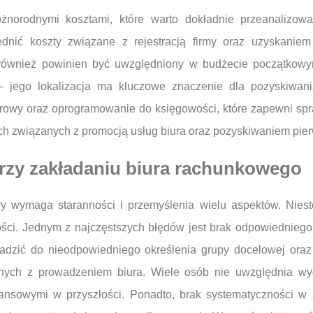
żnorodnymi kosztami, które warto dokładnie przeanalizow
dnić koszty związane z rejestracją firmy oraz uzyskaniem n
 również powinien być uwzględniony w budżecie początkowy
 – jego lokalizacja ma kluczowe znaczenie dla pozyskiwan
rowy oraz oprogramowanie do księgowości, które zapewni sp
 związanych z promocją usług biura oraz pozyskiwaniem pier
przy zakładaniu biura rachunkowego
ry wymaga staranności i przemyślenia wielu aspektów. Nieste
ości. Jednym z najczęstszych błędów jest brak odpowiedniego
adzić do nieodpowiedniego określenia grupy docelowej oraz 
nych z prowadzeniem biura. Wiele osób nie uwzględnia wy
ansowymi w przyszłości. Ponadto, brak systematyczności w 