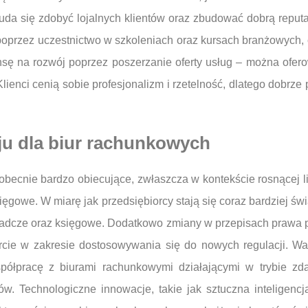
 uda się zdobyć lojalnych klientów oraz zbudować dobrą reput
przez uczestnictwo w szkoleniach oraz kursach branżowych, co
nsę na rozwój poprzez poszerzanie oferty usług – można ofero
lienci cenią sobie profesjonalizm i rzetelność, dlatego dobrz
ju dla biur rachunkowych
becnie bardzo obiecujące, zwłaszcza w kontekście rosnącej li
sięgowe. W miarę jak przedsiębiorcy stają się coraz bardziej 
oradcze oraz księgowe. Dodatkowo zmiany w przepisach prawa
rcie w zakresie dostosowywania się do nowych regulacji. W
spółpracę z biurami rachunkowymi działającymi w trybie zd
ów. Technologiczne innowacje, takie jak sztuczna inteligenc