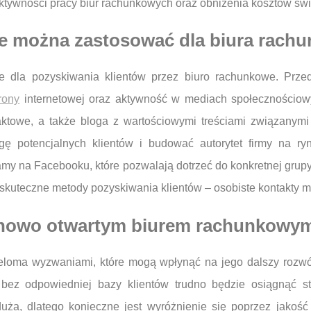
ktywności pracy biur rachunkowych oraz obniżenia kosztów świ
we można zastosować dla biura rac
we dla pozyskiwania klientów przez biuro rachunkowe. Pr
rony
internetowej oraz aktywność w mediach społecznościowy
ktowe, a także bloga z wartościowymi treściami związanymi
gę potencjalnych klientów i budować autorytet firmy na 
lamy na Facebooku, które pozwalają dotrzeć do konkretnej grup
skuteczne metody pozyskiwania klientów – osobiste kontakty mo
d nowo otwartym biurem rachunkowy
eloma wyzwaniami, które mogą wpłynąć na jego dalszy rozwó
bez odpowiedniej bazy klientów trudno będzie osiągnąć sta
uża, dlatego konieczne jest wyróżnienie się poprzez jakość 