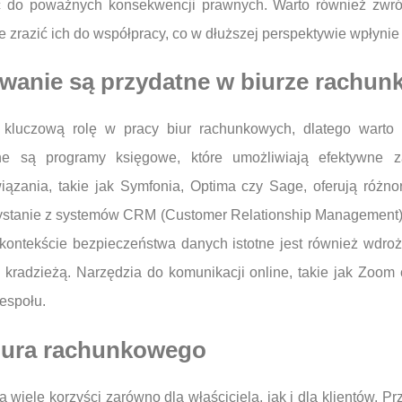
 do poważnych konsekwencji prawnych. Warto również zwró
 zrazić ich do współpracy, co w dłuższej perspektywie wpłynie 
owanie są przydatne w biurze rachu
 kluczową rolę w pracy biur rachunkowych, dlatego warto
e są programy księgowe, które umożliwiają efektywne z
iązania, takie jak Symfonia, Optima czy Sage, oferują różno
stanie z systemów CRM (Customer Relationship Management), k
 W kontekście bezpieczeństwa danych istotne jest również wd
ub kradzieżą. Narzędzia do komunikacji online, takie jak Zo
zespołu.
biura rachunkowego
wiele korzyści zarówno dla właściciela, jak i dla klientów. 