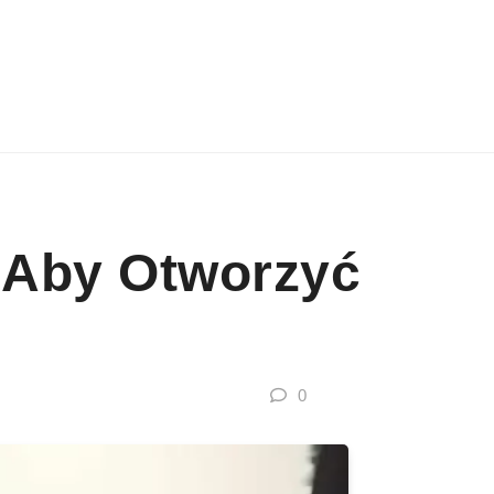
ć Aby Otworzyć
0