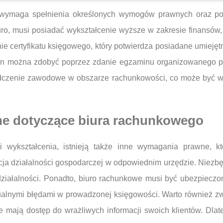
y wymaga spełnienia określonych wymogów prawnych oraz pos
iuro, musi posiadać wykształcenie wyższe w zakresie finansó
ie certyfikatu księgowego, który potwierdza posiadane umiejęt
 ten można zdobyć poprzez zdanie egzaminu organizowanego 
iadczenie zawodowe w obszarze rachunkowości, co może być w
ne dotyczące biura rachunkowego
 i wykształcenia, istnieją także inne wymagania prawne, k
acja działalności gospodarczej w odpowiednim urzędzie. Niez
ziałalności. Ponadto, biuro rachunkowe musi być ubezpieczon
ntualnymi błędami w prowadzonej księgowości. Warto również z
mają dostęp do wrażliwych informacji swoich klientów. Dlat